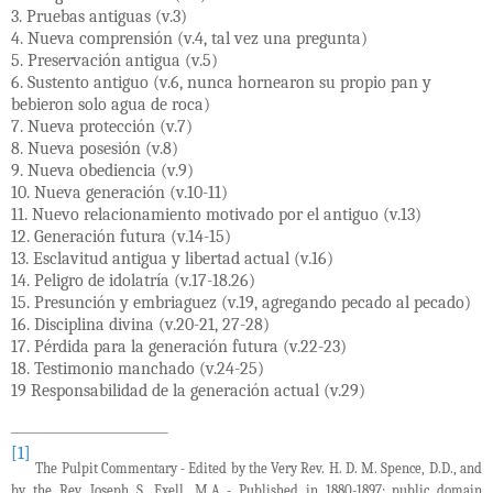
3. Pruebas antiguas (v.3)
4. Nueva comprensión (v.4, tal vez una pregunta)
5. Preservación antigua (v.5)
6. Sustento antiguo (v.6, nunca hornearon su propio pan y
bebieron solo agua de roca)
7. Nueva protección (v.7)
8. Nueva posesión (v.8)
9. Nueva obediencia (v.9)
10. Nueva generación (v.10-11)
11. Nuevo relacionamiento motivado por el antiguo (v.13)
12. Generación futura (v.14-15)
13. Esclavitud antigua y libertad actual (v.16)
14. Peligro de idolatría (v.17-18.26)
15. Presunción y embriaguez (v.19, agregando pecado al pecado)
16. Disciplina divina (v.20-21, 27-28)
17. Pérdida para la generación futura (v.22-23)
18. Testimonio manchado (v.24-25)
19 Responsabilidad de la generación actual (v.29)
[1]
The Pulpit Commentary -
Edited by the Very Rev. H. D. M. Spence, D.D., and
by the Rev. Joseph S. Exell, M.A - Published in 1880-1897; public domain