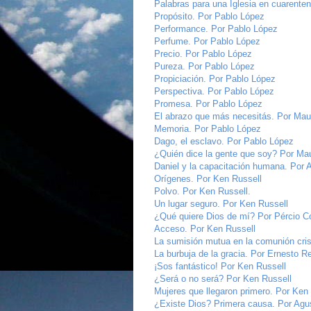
Palabras para una Iglesia en cuarente
Propósito. Por Pablo López
Performance. Por Pablo López
Perfume. Por Pablo López
Precio. Por Pablo López
Pureza. Por Pablo López
Propiciación. Por Pablo López
Perspectiva. Por Pablo López
Promesa. Por Pablo López
El abrazo que más necesitás. Por Mau
Memoria. Por Pablo López
Dago, el esclavo. Por Pablo López
¿Quién dice la gente que soy? Por Mau
Daniel y la capacitación humana. Por
Orígenes. Por Ken Russell
Polvo. Por Ken Russell.
Un lugar seguro. Por Ken Russell
¿Qué quiere Dios de mí? Por Pércio C
Acceso. Por Ken Russell
La sumisión mutua en la comunión cris
La burbuja de la gracia. Por Ernesto R
¡Sos fantástico! Por Ken Russell
¿Será o no será? Por Ken Russell
Mujeres que llegaron primero. Por Ken
¿Existe Dios? Primera causa. Por Agus