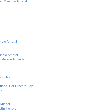
na. Mauricio Amaral
ricio Amaral
ricio Amaral
 Anderson Almeida.
outinho
tiana. Por Ernesto Rey
ey
 Russell
tín Herrero