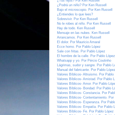
¿Tus hijos? Por Ken Russell
¿Podrá un niño? Por Ken Russell
Bajo el microscopio. Por Ken Russell
¿Entiendes lo que lees?
Sobrevivir. Por Ken Russell
No le robes al niño. Por Ken Russell
Hay de todo. Ken Russell
Mensaje en las nubes. Ken Russell
Arrancamos. Por Ken Russell
El dolor. Por Mauricio Amaral
Ecce homo. Por Pablo López
Sale con fritas. Por Pablo López
El hombre de la calle. Por Pablo López
Whatsapp y yo. Por Pércio Coutinho
Lágrimas, sudor y sangre. Por Pablo 
Manual del fabricante. Por Pablo Lópe
Valores Bíblicos- Altruismo. Por Pablo
Valores Bíblicos- Amistad. Por Pablo 
Valores Bíblicos- Amor. Por Pablo Lóp
Valores Bíblicos- Bondad. Por Pablo L
Valores Bíblicos- Constancia. Por Pab
Valores Bíblicos- Contentamiento. Por
Valores Bíblicos- Esperanza. Por Pabl
Valores Bíblicos- Empatía. Por Pablo 
Valores Bíblicos- Fe. Por Pablo López