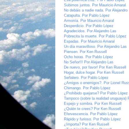
Subimos juntos. Por Mauricio Amaral
No debáis a nadie nada. Por Alejandro
Catapulta. Por Pablo López
Armonía. Por Mauricio Amaral
Desperdicio. Por Pablo López
Agradecidos. Por Alejandro Las
Pobrecita la muerte. Por Pablo López
Espadas. Por Mauricio Amaral
Un día maravilloso. Por Alejandro Las
Piensen. Por Ken Russell
Ocho horas. Por Pablo López
No Señor!!! Por Alejandro Las
De nuevo, por favor! Por Ken Russell
Hogar, dulce hogar. Por Ken Russell
Señalero. Por Pablo López
¿Amigos o enemigos?. Por Lionel Russ
Chimango. Por Pablo López
¿Prohibido quejarse? Por Pablo López
Tampoco (sobre la realidad uruguaya) 
Espejo y sombra. Por Ken Russell
¿Quién te crees? Por Ken Russell
Efervescencia. Por Pablo López
Rápido y furioso. Por Pablo López
¿Importa? Por Ken Russell