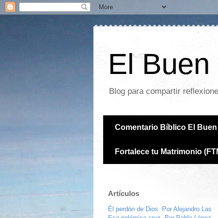
El Buen 
Blog para compartir reflexion
Comentario Bíblico El Buen 
Fortalece tu Matrimonio (FT
Artículos
Él perdón de Dios. Por Alejandro Las
Esa polémica cruz. Por Pablo López