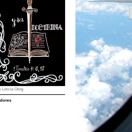
e Leticia Oling
dores