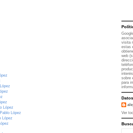
Polít
Google
asocia
visita
estas 
obtien
web (s
direcc
teléfo
produc
interé
López
sobre 
z
para i
 López
inform
López
ez
Datos
ópez
al
lo López
Ver tod
 Pablo López
o López
López
Busca