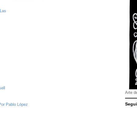
 Las
ell
Arte d
Segui
Por Pablo López