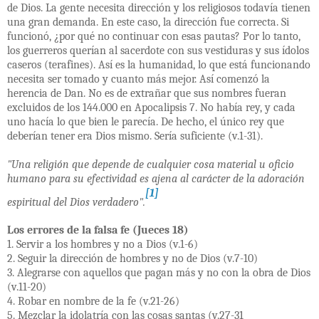
de Dios. La gente necesita dirección y los religiosos todavía tienen
una gran demanda. En este caso, la dirección fue correcta. Si
funcionó, ¿por qué no continuar con esas pautas? Por lo tanto,
los guerreros querían al sacerdote con sus vestiduras y sus ídolos
caseros (terafines). Así es la humanidad, lo que está funcionando
necesita ser tomado y cuanto más mejor. Así comenzó la
herencia de Dan. No es de extrañar que sus nombres fueran
excluidos de los 144.000 en Apocalipsis 7. No había rey, y cada
uno hacía lo que bien le parecía. De hecho, el único rey que
deberían tener era Dios mismo. Sería suficiente (v.1-31).
"Una religión que depende de cualquier cosa material u oficio
humano para su efectividad es ajena al carácter de la adoración
[1]
espiritual del Dios verdadero".
Los errores de la falsa fe (Jueces 18)
1. Servir a los hombres y no a Dios (v.1-6)
2. Seguir la dirección de hombres y no de Dios (v.7-10)
3. Alegrarse con aquellos que pagan más y no con la obra de Dios
(v.11-20)
4. Robar en nombre de la fe (v.21-26)
5. Mezclar la idolatría con las cosas santas (v.27-31