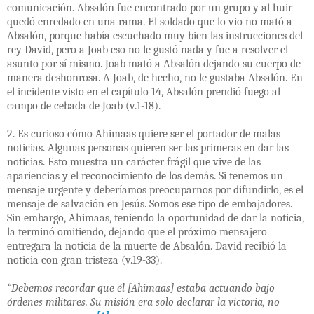
comunicación. Absalón fue encontrado por un grupo y al huir
quedó enredado en una rama. El soldado que lo vio no mató a
Absalón, porque había escuchado muy bien las instrucciones del
rey David, pero a Joab eso no le gustó nada y fue a resolver el
asunto por sí mismo. Joab mató a Absalón dejando su cuerpo de
manera deshonrosa. A Joab, de hecho, no le gustaba Absalón. En
el incidente visto en el capítulo 14, Absalón prendió fuego al
campo de cebada de Joab (v.1-18).
2. Es curioso cómo Ahimaas quiere ser el portador de malas
noticias. Algunas personas quieren ser las primeras en dar las
noticias. Esto muestra un carácter frágil que vive de las
apariencias y el reconocimiento de los demás. Si tenemos un
mensaje urgente y deberíamos preocuparnos por difundirlo, es el
mensaje de salvación en Jesús. Somos ese tipo de embajadores.
Sin embargo, Ahimaas, teniendo la oportunidad de dar la noticia,
la terminó omitiendo, dejando que el próximo mensajero
entregara la noticia de la muerte de Absalón. David recibió la
noticia con gran tristeza (v.19-33).
“Debemos recordar que él [Ahimaas] estaba actuando bajo
órdenes militares. Su misión era solo declarar la victoria, no