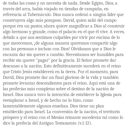
de todas las cosas y no necesita de nada. Desde Egipto, Dios, a
través del arca, había viajado en tiendas de campaña, en
referencia al Tabernáculo. Dios nunca ordenó a ningún líder que
construyera algo más pomposo. David, quien salió del campo
porque era un pastor, ahora quiere magnificar a Dios al construir
algo hermoso y grande, como el palacio en el que él vive. A veces,
debido a que nos sentimos culpables por vivir por encima de lo
que merecemos, ¡de alguna manera queremos compartir algo
con las personas e incluso con Dios! Olvidamos que a Dios le
encanta dar sin querer a cambio. Necesitamos ser humildes para
recibir sin querer "pagar" por la gracia. El Señor promete dar
descanso a la nación. Esto definitivamente sucederá en el reino
que Cristo Jesús establecerá en la tierra. Por el momento, para
David, Dios promete dar un final glorioso de la vida y también
promete levantar descendientes para el reino. Aquí está una de
las profecías más completas sobre el destino de la nación de
Israel. Dios nunca tuvo la intención de establecer la Iglesia para
reemplazar a Israel, y de hecho no lo hizo, como
lamentablemente algunos enseñan. Dios tiene un plan
establecido para Israel. La conversión de la nación, el territorio
próspero y el reino con el Mesías reinante sucederán tal como lo
dice la profecía del Antiguo Testamento (v.1-12).