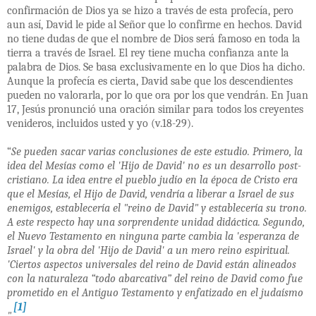
confirmación de Dios ya se hizo a través de esta profecía, pero
aun así, David le pide al Señor que lo confirme en hechos. David
no tiene dudas de que el nombre de Dios será famoso en toda la
tierra a través de Israel. El rey tiene mucha confianza ante la
palabra de Dios. Se basa exclusivamente en lo que Dios ha dicho.
Aunque la profecía es cierta, David sabe que los descendientes
pueden no valorarla, por lo que ora por los que vendrán. En Juan
17, Jesús pronunció una oración similar para todos los creyentes
venideros, incluidos usted y yo (v.18-29).
“
Se pueden sacar varias conclusiones de este estudio. Primero, la
idea del Mesías como el 'Hijo de David' no es un desarrollo post-
cristiano. La idea entre el pueblo judío en la época de Cristo era
que el Mesías, el Hijo de David, vendría a liberar a Israel de sus
enemigos, establecería el "reino de David" y establecería su trono.
A este respecto hay una sorprendente unidad didáctica. Segundo,
el Nuevo Testamento en ninguna parte cambia la 'esperanza de
Israel' y la obra del 'Hijo de David' a un mero reino espiritual.
'Ciertos aspectos universales del reino de David están alineados
con la naturaleza “todo abarcativa” del reino de David como fue
prometido en el Antiguo Testamento y enfatizado en el judaísmo
[1]
".