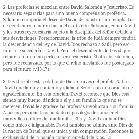
2. Las profecías se mezclan entre David, Salomón y Jesucristo. Es
necesario separarlas para una buena comprensión profética.
Salomón cumpliría el deseo de David de construir un templo. Los
descendientes reinarán hasta el cautiverio. Salomón, como David
y los otros reyes, estaría sujeto a la disciplina del Señor debido a
sus desviaciones. Posteriormente, la tribu de Judá siempre tendría
la descendencia del rey de David. Dios rechazó a Saúl, pero eso
nunca le sucedería a David. Pero, el descendiente de David que
reinará en un reino perfecto será Jesucristo. Él ofreció este reino,
pero fue rechazado, por lo que el reino mesiánico fue postergado
para el futuro (v.13-17).
3. David recibe esta palabra de Dios a través del profeta Natán.
David queda muy contento y alaba al Señor con una oración de
agradecimiento. En esta oración, David reconoce que Dios está
siendo muy bueno, dándole a él y a su familia lo que no se
merecen. David le agradece las profecías involucran a su familia.
A pocas personas Dios ha dado el privilegio de conocer el
maravilloso futuro de una familia. El rey David exalta a Dios
como único e inigualable. David también se admira ante Dios de
la nación de Israel, que es única y sin comparación. Reconoce la
exclusividad de la nación como propiedad de Dios. La