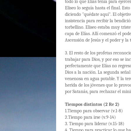
todo lo que Elías tenía para ejercer
Eliseo lo seguía hasta el final. Es
diciendo "quédate aquí". El objetivo
insistencia para recibir la bendici
torbellino. Eliseo estaba muy trist
capa de Elías. Allí comenzó el pode
Ascensión de Jesús y el poder y la t
3. El resto de los profetas reconoc
trabajar para Dios, y por eso se in
perfectamente que Elías no regresar
Dios a la nación. La segunda señal 
venenosa en agua potable. Y la terc
herida de los jóvenes que lo prov
por Satanás, para rechazar el minis
Tiempos distintos (2 Re 2)
1.Tiempo para observar (v.1-8)
2.Tiempo para irse (v.9-14)
3. Tiempo para liderar (v.15-18)
4. Tiempo para practicar lo que ha