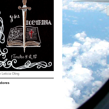
e Leticia Oling
dores