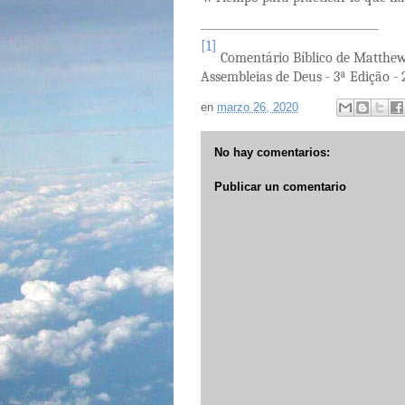
[1]
Comentário Bíblico de Matthew 
Assembleias de Deus - 3ª Edição - 
en
marzo 26, 2020
No hay comentarios:
Publicar un comentario