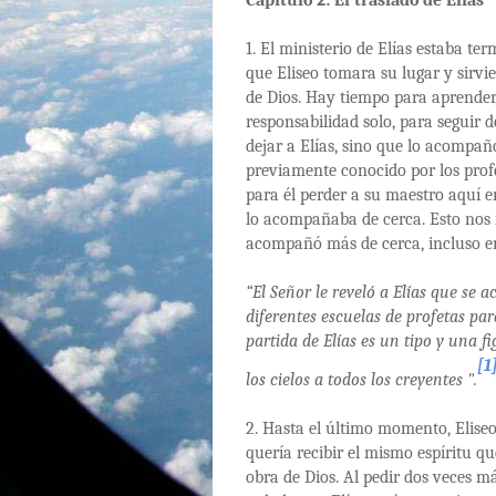
Capítulo 2: El traslado de Elías
1. El ministerio de Elías estaba t
que Eliseo tomara su lugar y sirvie
de Dios. Hay tiempo para aprender
responsabilidad solo, para seguir d
dejar a Elías, sino que lo acompañó
previamente conocido por los profet
para él perder a su maestro aquí en 
lo acompañaba de cerca. Esto nos 
acompañó más de cerca, incluso en 
“El Señor le reveló a Elías que se 
diferentes escuelas de profetas pa
partida de Elías es un tipo y una fi
[1
los cielos a todos los creyentes ".
2. Hasta el último momento, Eliseo 
quería recibir el mismo espíritu qu
obra de Dios. Al pedir dos veces má