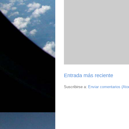
Entrada más reciente
Suscribirse a:
Enviar comentarios (At