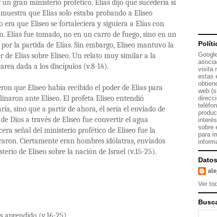
 un gran ministerio profético. Elías dijo que sucedería si
to muestra que Elías solo estaba probando a Eliseo
 era que Eliseo se fortaleciera y siguiera a Elías con
ón. Elías fue tomado, no en un carro de fuego, sino en un
Polít
e por la partida de Elías. Sin embargo, Eliseo mantuvo la
Google
r de Elías sobre Eliseo. Un relato muy similar a la
asocia
area dada a los discípulos (v.8-14).
visita
estas 
obtien
ieron que Eliseo había recibido el poder de Elías para
web (s
clinaron ante Eliseo. El profeta Eliseo entendió
direcc
teléfo
ía, sino que a partir de ahora, él sería el enviado de
produc
de Dios a través de Eliseo fue convertir el agua
interé
sobre 
era señal del ministerio profético de Eliseo fue la
para i
ocaron. Ciertamente eran hombres idólatras, enviados
inform
terio de Eliseo sobre la nación de Israel (v.15-25).
Datos
al
Ver tod
Busca
s aprendido (v.16-25)