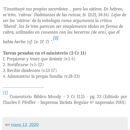
“Constituyó sus propios sacerdotes ... para los sátiros. En hebreo,
se'irim, 'cabras' (habitantes de las ruinas; Is. 13:21; 34:14). Lejos de
ser los 'sátiros' de la mitología como argumenta la crítica
'liberal', los Se'irim parecen ser simplemente ídolos en forma de
cabra, utilizados en conexión con los becerros (de oro), que él
[1]
había hecho (cf. Lv. 17: 7) ".
Tareas pesadas en el ministerio (2 Cr 11)
1. Prepárese y tener que desistir (v.1-4)
2. Fortificarse (v.5-12)
3. Recibir disidentes (v.13-17)
4. Administrar la propia familia (v.18-23)
[1]
Comentário Bíblico Moody – 2 Cr 11.15 - pg. 23 (Editado por
Charles F. Pfeiffer – Imprensa Batista Regular 4ª impressão 2001)
en
mayo 13, 2020