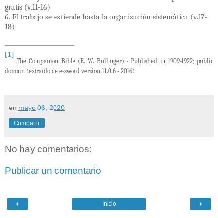
gratis (v.11-16)
6. El trabajo se extiende hasta la organización sistemática (v.17-
18)
[1]
The Companion Bible (E. W. Bullinger) -
Published in 1909-1922; public
domain
(extraído de e-sword version 11.0.6 - 2016)
en
mayo 06, 2020
Compartir
No hay comentarios:
Publicar un comentario
‹
›
Inicio