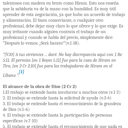
talentosos con madera en bruto como Hiram. Esto nos enseña
que la sabiduría va de la mano con la humildad. Es muy útil
aprender de esta negociación, ya que hubo un acuerdo de trabajo
y alimentación. El buen comerciante, o cualquier otro
profesional, debe dejar muy claro lo que ofrece y lo que exige. Es
muy irritante cuando alguien contrata el trabajo de un
profesional y cuando se habla del precio, simplemente dice:
“Después lo vemos. ¡Será barato!”(v.1-18).
“[V.10] A tus sirvientes ... daré. No hay discrepancia aquí con 1 Re
5:11. El permiso [en 1 Reyes 5.11] fue para la casa de Hiram en
Tiro; [en 2 Cr 2:10] fue para los trabajadores de Hiram en el
[1]
Líbano ”.
El alcance de la obra de Dios (2 Cr 2)
1.El trabajo se extiende hasta involucrar a muchos otros (v.1-2)
2. El trabajo se extiende hasta la solicitud de ayuda (v.3-4)
3. El trabajo se extiende hasta el reconocimiento de la grandeza
de Dios (v.5-6)
4. El trabajo se extiende hasta la participación de personas
específicas (v.7-10)
5. El trabajo se extiende hasta el reconocimiento de que nada es