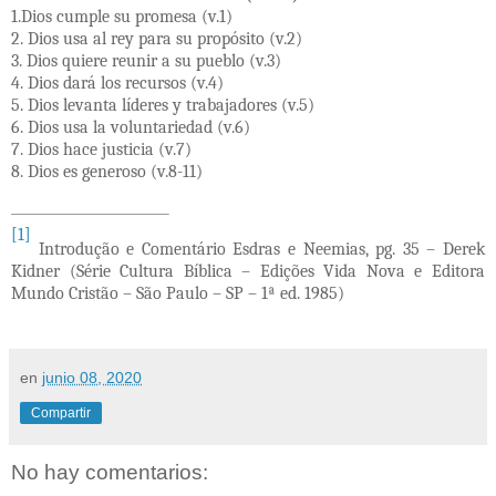
1.Dios cumple su promesa (v.1)
2. Dios usa al rey para su propósito (v.2)
3. Dios quiere reunir a su pueblo (v.3)
4. Dios dará los recursos (v.4)
5. Dios levanta líderes y trabajadores (v.5)
6. Dios usa la voluntariedad (v.6)
7. Dios hace justicia (v.7)
8. Dios es generoso (v.8-11)
[1]
Introdução e Comentário Esdras e Neemias, pg. 35 – Derek
Kidner (Série Cultura Bíblica – Edições Vida Nova e Editora
Mundo Cristão – São Paulo – SP – 1ª ed. 1985)
en
junio 08, 2020
Compartir
No hay comentarios: