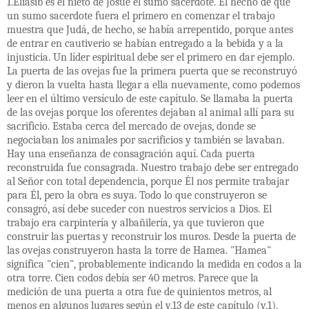
1.Eliasib es el nieto de Josué el sumo sacerdote. El hecho de que
un sumo sacerdote fuera el primero en comenzar el trabajo
muestra que Judá, de hecho, se había arrepentido, porque antes
de entrar en cautiverio se habían entregado a la bebida y a la
injusticia. Un líder espiritual debe ser el primero en dar ejemplo.
La puerta de las ovejas fue la primera puerta que se reconstruyó
y dieron la vuelta hasta llegar a ella nuevamente, como podemos
leer en el último versículo de este capítulo. Se llamaba la puerta
de las ovejas porque los oferentes dejaban al animal allí para su
sacrificio. Estaba cerca del mercado de ovejas, donde se
negociaban los animales por sacrificios y también se lavaban.
Hay una enseñanza de consagración aquí. Cada puerta
reconstruida fue consagrada. Nuestro trabajo debe ser entregado
al Señor con total dependencia, porque Él nos permite trabajar
para Él, pero la obra es suya. Todo lo que construyeron se
consagró, así debe suceder con nuestros servicios a Dios. El
trabajo era carpintería y albañilería, ya que tuvieron que
construir las puertas y reconstruir los muros. Desde la puerta de
las ovejas construyeron hasta la torre de Hamea. "Hamea"
significa "cien", probablemente indicando la medida en codos a la
otra torre. Cien codos debía ser 40 metros. Parece que la
medición de una puerta a otra fue de quinientos metros, al
menos en algunos lugares según el v.13 de este capítulo (v.1).