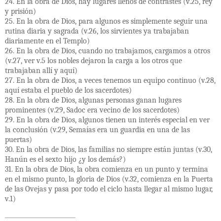
24. En la obra de Dios, hay lugares llenos de contrastes (v.25, rey
y prisión)
25. En la obra de Dios, para algunos es simplemente seguir una
rutina diaria y sagrada (v.26, los sirvientes ya trabajaban
diariamente en el Templo)
26. En la obra de Dios, cuando no trabajamos, cargamos a otros
(v.27, ver v.5 los nobles dejaron la carga a los otros que
trabajaban allí y aquí)
27. En la obra de Dios, a veces tenemos un equipo continuo (v.28,
aquí estaba el pueblo de los sacerdotes)
28. En la obra de Dios, algunas personas ganan lugares
prominentes (v.29, Sadoc era vecino de los sacerdotes)
29. En la obra de Dios, algunos tienen un interés especial en ver
la conclusión (v.29, Semaías era un guardia en una de las
puertas)
30. En la obra de Dios, las familias no siempre están juntas (v.30,
Hanún es el sexto hijo ¿y los demás?)
31. En la obra de Dios, la obra comienza en un punto y termina
en el mismo punto, la gloria de Dios (v.32, comienza en la Puerta
de las Ovejas y pasa por todo el ciclo hasta llegar al mismo lugar,
v.1)