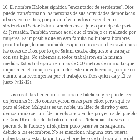
10. El nombre Halohes significa "encantador de serpientes". Dios
puede transformar a las personas de sus actividades demoníacas
al servicio de Dios, porque aquí vemos los descendientes
sirviendo al Señor. Salum también era el jefe o príncipe de parte
de Jerusalén. También vemos aquí que el trabajo es realizado por
mujeres. Es imposible que en esta familia no hubiera hombres
para trabajar, lo más probable es que no tuvieran el corazón para
las cosas de Dios, por lo que Salum estaba dispuesto a trabajar
con sus hijas. No sabemos si todos trabajaron en la misma
medida. Estos trabajaron en más de 500 metros de muro. Lo que
importa en el trabajo es que todos estén involucrados, porque en
cuanto a la recompensa por el trabajo, es Dios quien da y Él es
justo (v.12-13).
11. Los recabitas tienen una historia de fidelidad y se puede leer
en Jeremías 35. No construyeron casas para ellos, pero aquí es
para el Señor. Malquías es un noble, un líder de distrito y está
demostrando ser un líder involucrado en los proyectos del pueblo
de Dios. Otro líder de distrito en la obra. Nehemías atravesó la
puerta de la fuente y ni siquiera pudo pasar su cabalgadura
debido a los escombros. No se menciona ninguna otra puerta
cubierta, solo esta. Salum tuvo el privilegio de trabajar al pie del