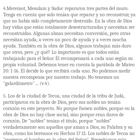
4.Meremot, Mesulam y Sadoc repararon tres partes del muro.
Tenga en cuenta que solo tenían que reparar y no reconstruir, ya
que no había sido completamente destruido. En la obra de Dios
hay vidas que están totalmente desestructuradas y necesitan ser
reconstruidas. Algunas almas necesitan conversión, pero otras
necesitan ayuda, a veces un poco de ayuda y a veces mucha
ayuda. También en la obra de Dios, algunos trabajan más duro
que otros, pero ¿y qué? Lo importante es que todos están
trabajando para el Señor. Él recompensará a cada uno según su
propia voluntad. Debemos tener en cuenta la parábola de Mateo
20: 1-16. Él decide lo que recibirá cada uno. No podemos medir
nuestra recompensa por nuestro trabajo. No tenemos un
"galardómetro" ... (v.4).
5. Los de la ciudad de Tecoa, una ciudad de la tribu de Judá,
participaron en la obra de Dios, pero sus nobles no tenían
corazón en este proyecto. No porque fuesen nobles, porque en la
obra de Dios no hay clase social, sino porque eran duros de
corazón. De “nobles” tenían el título, porque “nobles”
verdaderamente son aquellos que aman a Dios, su Palabra y su
obra, como los bereanos en Hechos 17:11. Los nobles de Tecoa no
"pusieron el hombro en la obra del Señor". Necesitamos más