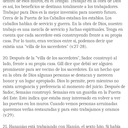
dentro de esos muros, en el Templo. Trabajar en la obra de Dios
es así, los beneficios se destinan totalmente a los trabajadores.
Trabajar para Dios es la mejor inversión para nuestro futuro.
Cerca de la Puerta de los Caballos estaban los establos. Los
caballos hablan de servicio y guerra. En la obra de Dios, nuestro
trabajo es una mezcla de servicio y luchas espirituales. Tenga en
cuenta que cada sacerdote está construyendo frente a su propia
casa. Por lo tanto, eran vecinos entre sí, podemos decir que
existía una "villa de los sacerdotes" (v.27-28).
20. Después de la “villa de los sacerdotes", Sadoc construyó al
lado, frente a su propia casa. Gill dice que debió ser alguien
prominente para ser vecino de los sacerdotes. Es un hecho que
en la obra de Dios algunas personas se destacan y merecen
honor y un lugar apropiado. Dios lo permite, pero mientras no
exista arrogancia y preferencia al momento del juicio. Después de
Sadoc, Semaías construyó. Semaías era un guardia en la Puerta
del Este. Esto indica que estaba muy interesado en volver a ver
las puertas en los muros. Cuando vemos personas arruinadas
queremos verlas restauradas y para esto trabajamos y oramos
(v.29).
21. Hananías está trabajando con Hanún, el sexto hijo. Si había