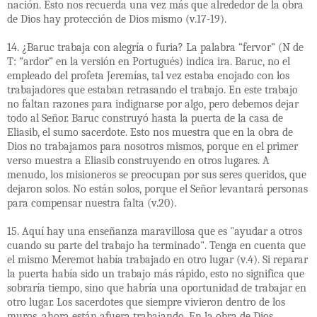
nación. Esto nos recuerda una vez más que alrededor de la obra
de Dios hay protección de Dios mismo (v.17-19).
14. ¿Baruc trabaja con alegría o furia? La palabra “fervor” (N de
T: “ardor” en la versión en Portugués) indica ira. Baruc, no el
empleado del profeta Jeremías, tal vez estaba enojado con los
trabajadores que estaban retrasando el trabajo. En este trabajo
no faltan razones para indignarse por algo, pero debemos dejar
todo al Señor. Baruc construyó hasta la puerta de la casa de
Eliasib, el sumo sacerdote. Esto nos muestra que en la obra de
Dios no trabajamos para nosotros mismos, porque en el primer
verso muestra a Eliasib construyendo en otros lugares. A
menudo, los misioneros se preocupan por sus seres queridos, que
dejaron solos. No están solos, porque el Señor levantará personas
para compensar nuestra falta (v.20).
15. Aquí hay una enseñanza maravillosa que es "ayudar a otros
cuando su parte del trabajo ha terminado". Tenga en cuenta que
el mismo Meremot había trabajado en otro lugar (v.4). Si reparar
la puerta había sido un trabajo más rápido, esto no significa que
sobraría tiempo, sino que habría una oportunidad de trabajar en
otro lugar. Los sacerdotes que siempre vivieron dentro de los
muros, ahora están afuera trabajando. En la obra de Dios