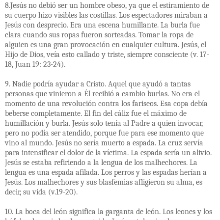
8.Jesús no debió ser un hombre obeso, ya que el estiramiento de
su cuerpo hizo visibles las costillas. Los espectadores miraban a
Jesús con desprecio. Era una escena humillante. La burla fue
clara cuando sus ropas fueron sorteadas. Tomar la ropa de
alguien es una gran provocación en cualquier cultura. Jesús, el
Hijo de Dios, veía esto callado y triste, siempre consciente (v. 17-
18, Juan 19: 23-24).
9. Nadie podría ayudar a Cristo. Aquel que ayudó a tantas
personas que vinieron a Él recibió a cambio burlas. No era el
momento de una revolución contra los fariseos. Esa copa debía
beberse completamente. El fin del cáliz fue el máximo de
humillación y burla. Jesús solo tenía al Padre a quien invocar,
pero no podía ser atendido, porque fue para ese momento que
vino al mundo. Jesús no sería muerto a espada. La cruz servía
para intensificar el dolor de la víctima. La espada sería un alivio.
Jesús se estaba refiriendo a la lengua de los malhechores. La
lengua es una espada afilada. Los perros y las espadas herían a
Jesús. Los malhechores y sus blasfemias afligieron su alma, es
decir, su vida (v.19-20).
10. La boca del león significa la garganta de león. Los leones y los