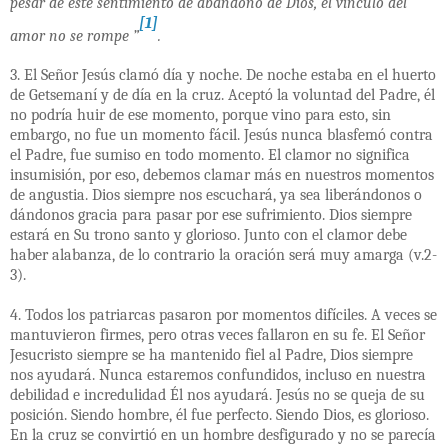
pesar de este sentimiento de abandono de Dios, el vínculo del
[1]
amor no se rompe ”
.
3. El Señor Jesús clamó día y noche. De noche estaba en el huerto
de Getsemaní y de día en la cruz. Aceptó la voluntad del Padre, él
no podría huir de ese momento, porque vino para esto, sin
embargo, no fue un momento fácil. Jesús nunca blasfemó contra
el Padre, fue sumiso en todo momento. El clamor no significa
insumisión, por eso, debemos clamar más en nuestros momentos
de angustia. Dios siempre nos escuchará, ya sea liberándonos o
dándonos gracia para pasar por ese sufrimiento. Dios siempre
estará en Su trono santo y glorioso. Junto con el clamor debe
haber alabanza, de lo contrario la oración será muy amarga (v.2-
3).
4. Todos los patriarcas pasaron por momentos difíciles. A veces se
mantuvieron firmes, pero otras veces fallaron en su fe. El Señor
Jesucristo siempre se ha mantenido fiel al Padre, Dios siempre
nos ayudará. Nunca estaremos confundidos, incluso en nuestra
debilidad e incredulidad Él nos ayudará. Jesús no se queja de su
posición. Siendo hombre, él fue perfecto. Siendo Dios, es glorioso.
En la cruz se convirtió en un hombre desfigurado y no se parecía