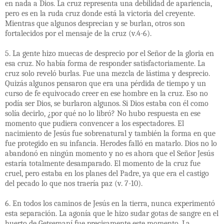
en nada a Dios. La cruz representa una debilidad de apariencia,
pero es en la ruda cruz donde está la victoria del creyente.
Mientras que algunos desprecian y se burlan, otros son
fortalecidos por el mensaje de la cruz (v.4-6).
5. La gente hizo muecas de desprecio por el Señor de la gloria en
esa cruz. No había forma de responder satisfactoriamente. La
cruz solo reveló burlas. Fue una mezcla de lástima y desprecio.
Quizás algunos pensaron que era una pérdida de tiempo y un
curso de fe equivocado creer en ese hombre en la cruz. Eso no
podía ser Dios, se burlaron algunos. Si Dios estaba con él como
solía decirlo, ¿por qué no lo libró? No hubo respuesta en ese
momento que pudiera convencer a los espectadores. El
nacimiento de Jesús fue sobrenatural y también la forma en que
fue protegido en su infancia. Herodes falló en matarlo. Dios no lo
abandonó en ningún momento y no es ahora que el Señor Jesús
estaría totalmente desamparado. El momento de la cruz fue
cruel, pero estaba en los planes del Padre, ya que era el castigo
del pecado lo que nos traería paz (v. 7-10).
6. En todos los caminos de Jesús en la tierra, nunca experimentó
esta separación. La agonía que le hizo sudar gotas de sangre en el
huerto de Getsemaní fue precisamente este momento. La