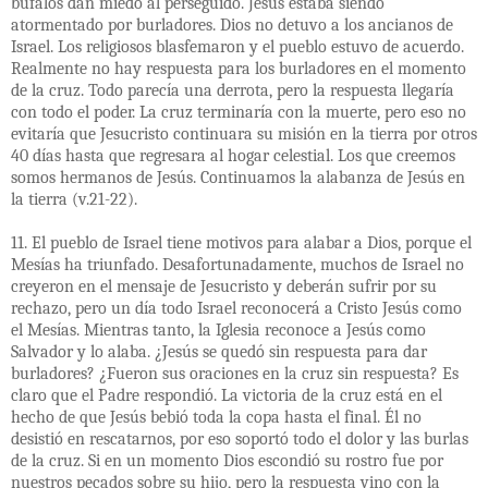
búfalos dan miedo al perseguido. Jesús estaba siendo
atormentado por burladores. Dios no detuvo a los ancianos de
Israel. Los religiosos blasfemaron y el pueblo estuvo de acuerdo.
Realmente no hay respuesta para los burladores en el momento
de la cruz. Todo parecía una derrota, pero la respuesta llegaría
con todo el poder. La cruz terminaría con la muerte, pero eso no
evitaría que Jesucristo continuara su misión en la tierra por otros
40 días hasta que regresara al hogar celestial. Los que creemos
somos hermanos de Jesús. Continuamos la alabanza de Jesús en
la tierra (v.21-22).
11. El pueblo de Israel tiene motivos para alabar a Dios, porque el
Mesías ha triunfado. Desafortunadamente, muchos de Israel no
creyeron en el mensaje de Jesucristo y deberán sufrir por su
rechazo, pero un día todo Israel reconocerá a Cristo Jesús como
el Mesías. Mientras tanto, la Iglesia reconoce a Jesús como
Salvador y lo alaba. ¿Jesús se quedó sin respuesta para dar
burladores? ¿Fueron sus oraciones en la cruz sin respuesta? Es
claro que el Padre respondió. La victoria de la cruz está en el
hecho de que Jesús bebió toda la copa hasta el final. Él no
desistió en rescatarnos, por eso soportó todo el dolor y las burlas
de la cruz. Si en un momento Dios escondió su rostro fue por
nuestros pecados sobre su hijo, pero la respuesta vino con la