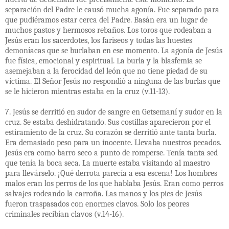
separación del Padre le causó mucha agonía. Fue separado para
que pudiéramos estar cerca del Padre. Basán era un lugar de
muchos pastos y hermosos rebaños. Los toros que rodeaban a
Jesús eran los sacerdotes, los fariseos y todas las huestes
demoníacas que se burlaban en ese momento. La agonía de Jesús
fue física, emocional y espiritual. La burla y la blasfemia se
asemejaban a la ferocidad del león que no tiene piedad de su
víctima. El Señor Jesús no respondió a ninguna de las burlas que
se le hicieron mientras estaba en la cruz (v.11-13).
7. Jesús se derritió en sudor de sangre en Getsemaní y sudor en la
cruz. Se estaba deshidratando. Sus costillas aparecieron por el
estiramiento de la cruz. Su corazón se derritió ante tanta burla.
Era demasiado peso para un inocente. Llevaba nuestros pecados.
Jesús era como barro seco a punto de romperse. Tenía tanta sed
que tenía la boca seca. La muerte estaba visitando al maestro
para llevárselo. ¡Qué derrota parecía a esa escena! Los hombres
malos eran los perros de los que hablaba Jesús. Eran como perros
salvajes rodeando la carroña. Las manos y los pies de Jesús
fueron traspasados ​​con enormes clavos. Solo los peores
criminales recibían clavos (v.14-16).