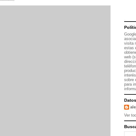
Polít
Google
asocia
visita
estas 
obtien
web (s
direcc
teléfo
produc
interé
sobre 
para i
inform
Datos
al
Ver tod
Busca