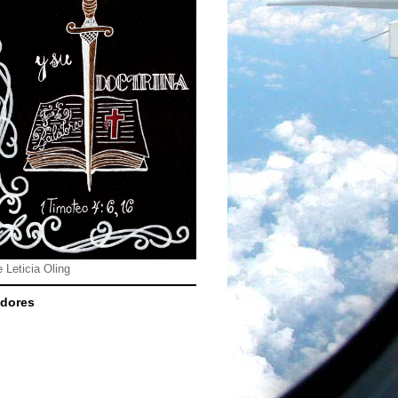
e Leticia Oling
dores