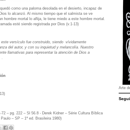
te quedó como una paloma desolada en el desierto, incapaz de
 Dios lo alcanzó. Al mismo tiempo que el salmista se ve
 un hombre mortal lo aflija, le tiene miedo a este hombre mortal.
amada esté siendo registrada por Dios (v.1-13)
 este versículo fue construido, siendo vívidamente
nza del autor, y con su inquietud y melancolía. Nuestro
nte llamativas para representar la atención de Dios a
 .
ión
Arte d
13)
Segui
72 – pg. 222 – Sl 56.8 - Derek Kidner – Série Cultura Bíblica
Paulo – SP – 1ª ed. Brasileira 1980)