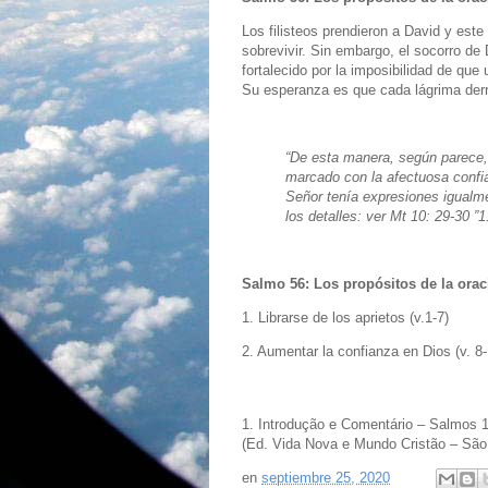
Los filisteos prendieron a David y es
sobrevivir. Sin embargo, el socorro de
fortalecido por la imposibilidad de que
Su esperanza es que cada lágrima derr
“De esta manera, según parece,
marcado con la afectuosa confia
Señor tenía expresiones igualme
los detalles: ver Mt 10: 29-30 ”1.
Salmo 56: Los propósitos de la orac
1. Librarse de los aprietos (v.1-7)
2. Aumentar la confianza en Dios (v. 8-
1. Introdução e Comentário – Salmos 1-
(Ed. Vida Nova e Mundo Cristão – São 
en
septiembre 25, 2020