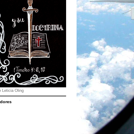
e Leticia Oling
dores