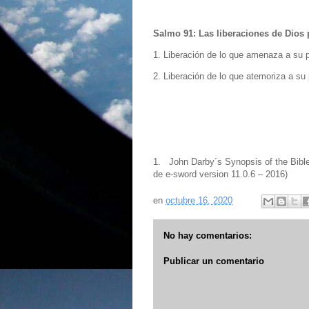
Salmo 91: Las liberaciones de Dios 
1. Liberación de lo que amenaza a su p
2. Liberación de lo que atemoriza a su 
1. John Darby´s Synopsis of the Bible 
de e-sword version 11.0.6 – 2016)
en
octubre 16, 2020
No hay comentarios:
Publicar un comentario