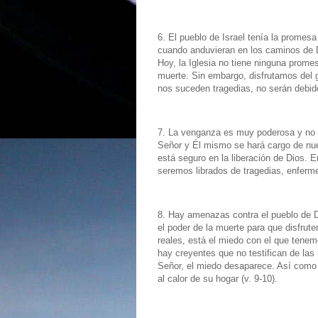
6. El pueblo de Israel tenía la promesa
cuando anduvieran en los caminos de D
Hoy, la Iglesia no tiene ninguna promes
muerte. Sin embargo, disfrutamos del g
nos suceden tragedias, no serán debido
7. La venganza es muy poderosa y no s
Señor y Él mismo se hará cargo de nu
está seguro en la liberación de Dios. En
seremos librados de tragedias, enferm
8. Hay amenazas contra el pueblo de D
el poder de la muerte para que disfru
reales, está el miedo con el que tenemo
hay creyentes que no testifican de las 
Señor, el miedo desaparece. Así como 
al calor de su hogar (v. 9-10).