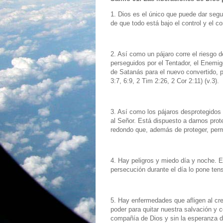
1. Dios es el único que puede dar segu
de que todo está bajo el control y el co
2. Así como un pájaro corre el riesgo 
perseguidos por el Tentador, el Enemig
de Satanás para el nuevo convertido, p
3:7, 6:9, 2 Tim 2:26, 2 Cor 2:11) (v.3).
3. Así como los pájaros desprotegidos
al Señor. Está dispuesto a darnos prot
redondo que, además de proteger, perm
4. Hay peligros y miedo día y noche. El
persecución durante el día lo pone tens
5. Hay enfermedades que afligen al cr
poder para quitar nuestra salvación y 
compañía de Dios y sin la esperanza de