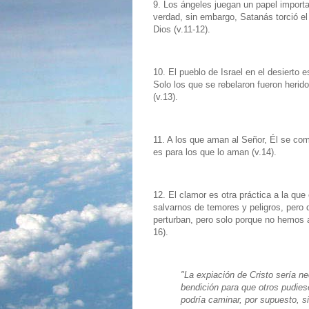
9. Los ángeles juegan un papel importa
verdad, sin embargo, Satanás torció el
Dios (v.11-12).
10. El pueblo de Israel en el desierto 
Solo los que se rebelaron fueron herido
(v.13).
11. A los que aman al Señor, Él se com
es para los que lo aman (v.14).
12. El clamor es otra práctica a la que
salvarnos de temores y peligros, pero
perturban, pero solo porque no hemos a
16).
"La expiación de Cristo sería ne
bendición para que otros pudie
podría caminar, por supuesto, s