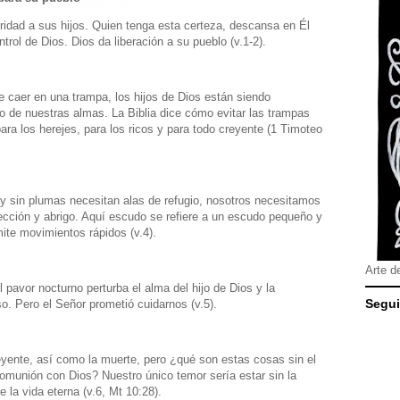
ridad a sus hijos. Quien tenga esta certeza, descansa en Él
ntrol de Dios. Dios da liberación a su pueblo (v.1-2).
de caer en una trampa, los hijos de Dios están siendo
o de nuestras almas. La Biblia dice cómo evitar las trampas
ara los herejes, para los ricos y para todo creyente (1 Timoteo
 y sin plumas necesitan alas de refugio, nosotros necesitamos
ección y abrigo. Aquí escudo se refiere a un escudo pequeño y
ite movimientos rápidos (v.4).
Arte d
 pavor nocturno perturba el alma del hijo de Dios y la
Segui
o. Pero el Señor prometió cuidarnos (v.5).
eyente, así como la muerte, pero ¿qué son estas cosas sin el
comunión con Dios? Nuestro único temor sería estar sin la
 la vida eterna (v.6, Mt 10:28).