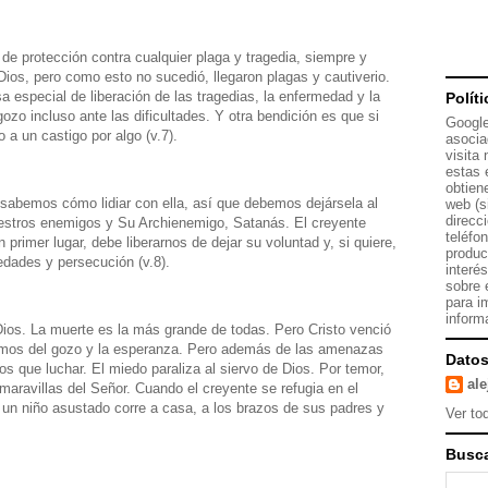
 de protección contra cualquier plaga y tragedia, siempre y
ios, pero como esto no sucedió, llegaron plagas y cautiverio.
a especial de liberación de las tragedias, la enfermedad y la
Polít
ozo incluso ante las dificultades. Y otra bendición es que si
Google
 a un castigo por algo (v.7).
asocia
visita
estas 
obtien
abemos cómo lidiar con ella, así que debemos dejársela al
web (s
direcc
estros enemigos y Su Archienemigo, Satanás. El creyente
teléfo
 primer lugar, debe liberarnos de dejar su voluntad y, si quiere,
produc
edades y persecución (v.8).
interé
sobre 
para i
inform
ios. La muerte es la más grande de todas. Pero Cristo venció
temos del gozo y la esperanza. Pero además de las amenazas
Datos
s que luchar. El miedo paraliza al siervo de Dios. Por temor,
al
maravillas del Señor. Cuando el creyente se refugia en el
un niño asustado corre a casa, a los brazos de sus padres y
Ver tod
Busca