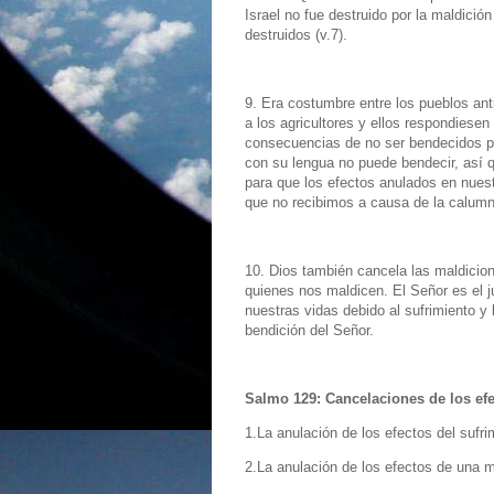
Israel no fue destruido por la maldició
destruidos (v.7).
9. Era costumbre entre los pueblos an
a los agricultores y ellos respondiesen
consecuencias de no ser bendecidos por
con su lengua no puede bendecir, así 
para que los efectos anulados en nuest
que no recibimos a causa de la calumni
10. Dios también cancela las maldici
quienes nos maldicen. El Señor es el j
nuestras vidas debido al sufrimiento y 
bendición del Señor.
Salmo 129: Cancelaciones de los efe
1.La anulación de los efectos del sufrim
2.La anulación de los efectos de una ma