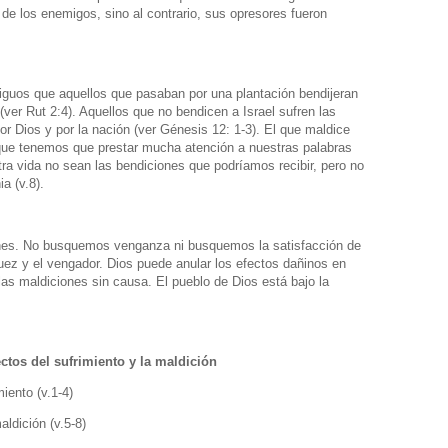
n de los enemigos, sino al contrario, sus opresores fueron
tiguos que aquellos que pasaban por una plantación bendijeran
 (ver Rut 2:4). Aquellos que no bendicen a Israel sufren las
 Dios y por la nación (ver Génesis 12: 1-3). El que maldice
que tenemos que prestar mucha atención a nuestras palabras
ra vida no sean las bendiciones que podríamos recibir, pero no
a (v.8).
ones. No busquemos venganza ni busquemos la satisfacción de
uez y el vengador. Dios puede anular los efectos dañinos en
las maldiciones sin causa. El pueblo de Dios está bajo la
ctos del sufrimiento y la maldición
iento (v.1-4)
ldición (v.5-8)