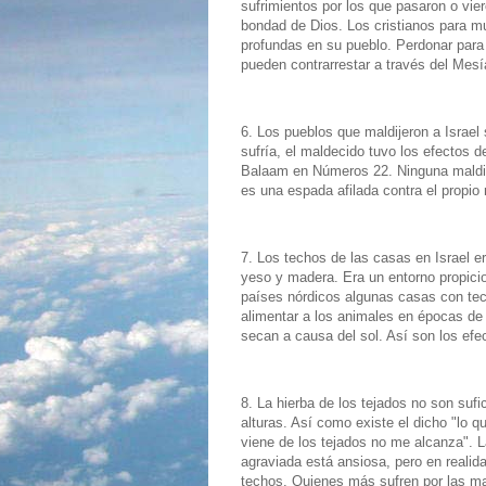
sufrimientos por los que pasaron o vier
bondad de Dios. Los cristianos para 
profundas en su pueblo. Perdonar para 
pueden contrarrestar a través del Mesía
6. Los pueblos que maldijeron a Israel
sufría, el maldecido tuvo los efectos d
Balaam en Números 22. Ninguna maldici
es una espada afilada contra el propio
7. Los techos de las casas en Israel e
yeso y madera. Era un entorno propici
países nórdicos algunas casas con tec
alimentar a los animales en épocas de
secan a causa del sol. Así son los efe
8. La hierba de los tejados no son suf
alturas. Así como existe el dicho "lo 
viene de los tejados no me alcanza". 
agraviada está ansiosa, pero en realid
techos. Quienes más sufren por las mal