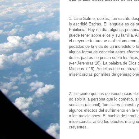
1. Este Salmo, quizás, fue escrito desp
lo escribió Esdras. El lenguaje es de s
Babilonia. Hoy en día, algunas person
puede tener sobre ellos y su familia. 
el creyente torturarse a sí mismo con
pecados de la vida de un incrédulo o 
alguna forma de cancelar estos efectos
de los padres no pesan sobre los hijo
(ver Jeremías 18). La palabra de Dios
Miqueas 7:19). Aquellos que enfatizan l
misericordias por miles de generacione
2. Es cierto que las consecuencias de
no solo a la persona que lo cometió, 
sociales (alcohol), familiares (incesto 
algunos efectos del sufrimiento en la 
o las maldiciones. El pueblo de Israel
misericordia, anuló los efectos malign
creyentes.