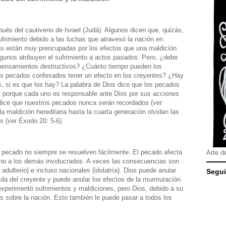
ués del cautiverio de Israel (Judá). Algunos dicen que, quizás,
ufrimiento debido a las luchas que atravesó la nación en
as están muy preocupadas por los efectos que una maldición
Algunos atribuyen el sufrimiento a actos pasados. Pero, ¿debe
 pensamientos destructivos? ¿Cuánto tiempo pueden los
los pecados confesados tener un efecto en los creyentes? ¿Hay
, si es que los hay? La palabra de Dios dice que los pecados
s, porque cada uno es responsable ante Dios por sus acciones
 dice que nuestros pecados nunca serán recordados (ver
a maldición hereditaria hasta la cuarta generación olvidan las
s (ver Éxodo 20: 5-6).
l pecado no siempre se resuelven fácilmente. El pecado afecta
Arte d
sino a los demás involucrados. A veces las consecuencias son
y adulterio) e incluso nacionales (idolatría). Dios puede anular
Segui
vida del creyente y puede anular los efectos de la murmuración
 experimentó sufrimientos y maldiciones, pero Dios, debido a su
os sobre la nación. Esto también le puede pasar a todos los