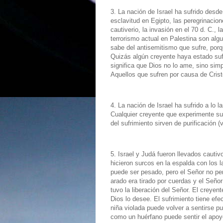
3. La nación de Israel ha sufrido desd
esclavitud en Egipto, las peregrinacion
cautiverio, la invasión en el 70 d. C., 
terrorismo actual en Palestina son alg
sabe del antisemitismo que sufre, porq
Quizás algún creyente haya estado suf
significa que Dios no lo ame, sino sim
Aquellos que sufren por causa de Cristo 
4. La nación de Israel ha sufrido a lo 
Cualquier creyente que experimente su
del sufrimiento sirven de purificación (v
5. Israel y Judá fueron llevados cauti
hicieron surcos en la espalda con los l
puede ser pesado, pero el Señor no per
arado era tirado por cuerdas y el Señor
tuvo la liberación del Señor. El creyen
Dios lo desee. El sufrimiento tiene ef
niña violada puede volver a sentirse pu
como un huérfano puede sentir el apoy