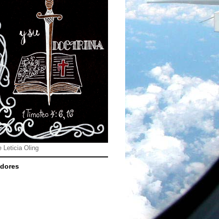
e Leticia Oling
dores