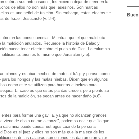
on sufrir a sus antepasados, los hicieron dejar de creer en la
muchos de ellos no son más que asesinos. Son marcas
ellos es una señal de traición. Sin embargo, estos efectos se
Buen 
s de Israel, Jesucristo (v. 3-4).
 sufrieron las consecuencias. Mientras que el que maldecía
e la maldición anulados. Recuerde la historia de Balac y
ón puede tener efecto sobre el pueblo de Dios. La calumnia
 maldiciente. Sion es lo mismo que Jerusalén (v.5).
ran planos y estaban hechos de material frágil y poroso como
o para los hongos y las malas hierbas. Dicen que en algunos
hos como este se utilizan para huertas e incluso para
 sequía. El caso es que estas plantas crecen, pero pronto se
ctos de la maldición, se secan antes de hacer daño (v.6).
icientes para formar una gavilla, ya que no alcanzan grandes
que viene de abajo no me alcanza", podemos decir que "lo que
La calumnia puede causar estragos cuando la persona
ad Dios es el juez y ellos no son más que la maleza de los
diciones de las palabras son quienes les dan un gran valor.