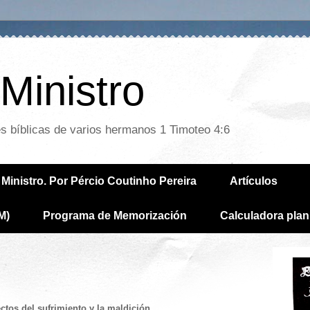
Ministro
es bíblicas de varios hermanos 1 Timoteo 4:6
Ministro. Por Pércio Coutinho Pereira
Artículos
M)
Programa de Memorización
Calculadora plan
ctos del sufrimiento y la maldición