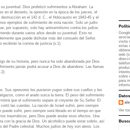
e su juventud. Dios profetizó sufrimientos a Abraham. La
es en el desierto, la opresión en la época de los jueces, el
la destrucción en el 142 d. C., el Holocausto en 1943-45 y el
unos ejemplos de sufrimiento de esta nación. Solo un judío
Polít
ue, por supuesto, solo hay antisemitismo contra los judíos.
Google
riendo durante varios años desde su juventud. Esto no
asocia
plemente que puede disfrutar más del consuelo del Señor.
visita
recibirán la corona de justicia (v.1).
estas 
obtien
web (s
direcc
largo de su historia, pero nunca ha sido abandonada por Dios.
teléfo
frimiento jamás podrá acusar a Dios de abandono. Las llamas
produc
.2).
interé
sobre 
para i
inform
vos. Sus opresores les pusieron yugos sobre sus cuellos y les
atigazos, como el arado surca la tierra. El peso del sufrimiento
Datos
mitirá que el sufrimiento separe al creyente de Su Señor. El
al
 cortó las cuerdas. La nación de Israel sufrió, pero siempre
Ver tod
te puede sufrir, pero siempre será librado en el tiempo en que
ectos traumáticos, pero Dios puede anular esos efectos. Una
Busca
ra con la gracia de Dios. Un alcohólico puede estar sobrio, así
o del Padre celestial. Muchos judíos de hoy son ateos. Los