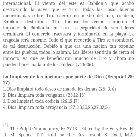
internacional. El viento del este es Babilonia que acabó
destrozando la nave, que es Tiro. Todas las cosas buenas
mencionadas sobre Tiro caerán en medio del mar, es decir,
Babilonia destruirá a Tiro. Incluso los vecinos sintieron el
impacto de Babilonia en Tiro. La seguridad de sus líderes
terminará. El comercio fracasará y terminarán en la playa. La
tragedia será enorme. Todo el que recuerde a Tiro se asombrará
de tal destrucción. Debido a que era una nación tan popular
entre los pueblos, todos lo sabrán. Los líderes sentirán de cerca el
impacto, ya que se beneficiaron mucho de Tiro y ahora no
pueden hacer nada ante los caldeos (v.26-36).
La limpieza de las naciones por parte de Dios (Ezequiel 25-
27)
1. Dios limpiará todo deseo de mal de los demás (25: 3, 6)
2. Dios limpiará toda venganza (25.12-15)
3. Dios limpiará toda codicia (26.12.17)
4. Dios limpiará toda arrogancia (27:3,8,10,25,27,32,36)
[1]
The Pulpit Commentary, Ez 27.13 -
Edited by the Very Rev. H.
D. M. Spence, D.D., and by the Rev. Joseph S. Exell, M.A.