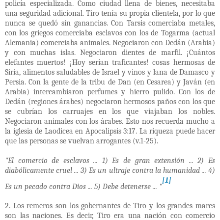
policía especializada. Como ciudad llena de bienes, necesitaba
una seguridad adicional. Tiro tenía su propia clientela, por lo que
nunca se quedó sin ganancias. Con Tarsis comerciaba metales,
con los griegos comerciaba esclavos con los de Togarma (actual
Alemania) comerciaba animales. Negociaron con Dedán (Arabia)
y con muchas islas. Negociaron dientes de marfil. ¡Cuántos
elefantes muertos! ¡Hoy serían traficantes! cosas hermosas de
Siria, alimentos saludables de Israel y vinos y lana de Damasco y
Persia. Con la gente de la tribu de Dan (en Cesarea) y Javán (en
Arabia) intercambiaron perfumes y hierro pulido. Con los de
Dedán (regiones árabes) negociaron hermosos paños con los que
se cubrían los carruajes en los que viajaban los nobles.
Negociaron animales con los árabes. Esto nos recuerda mucho a
la iglesia de Laodicea en Apocalipsis 3:17. La riqueza puede hacer
que las personas se vuelvan arrogantes (v.1-25).
"El comercio de esclavos ... 1) Es de gran extensión ... 2) Es
diabólicamente cruel ... 3) Es un ultraje contra la humanidad ... 4)
[1]
Es un pecado contra Dios ... 5) Debe detenerse ... "
2. Los remeros son los gobernantes de Tiro y los grandes mares
son las naciones. Es decir, Tiro era una nación con comercio