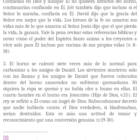
Confiaban en Dios y aunque Él no quisiera librarlos del horno,
continuarían confiando en Él. Job también dijo que incluso si el
Señor lo mataba, confiaría en Él. David dijo que la gracia del
Señor era mejor que la vida. Los héroes de la fe no amaron sus
vidas más de lo que amaron al Señor. Jesús dijo que el que pierda
la vida, la ganará. Vale la pena revisar estas referencias bíblicas y
notar cómo el poder del Espíritu Santo anima a los creyentes a
vivir solo para Él incluso por encima de sus propias vidas (v. 8-
18).
3. El horno se calentó siete veces más de lo normal para
carbonizar a los amigos de Daniel. Los sirvientes murieron solo
con las llamas y los amigos de Daniel que fueron colocados
dentro del horno amarrados no sufrieron quemaduras. Ni
siquiera la ropa se quemó y no había olor a humo en ellas. El
cuarto hombre en el horno era Jesucristo (Hijo de Dios, v.25). El
rey se refirió a Él como un ángel de Dios. Nabucodonosor decretó
que nadie hablaría contra el Dios verdadero, si blasfemaban,
serían destruidos. Esta es más una actitud de temor y
reconocimiento que una conversión genuina (v.19-30).
[1]