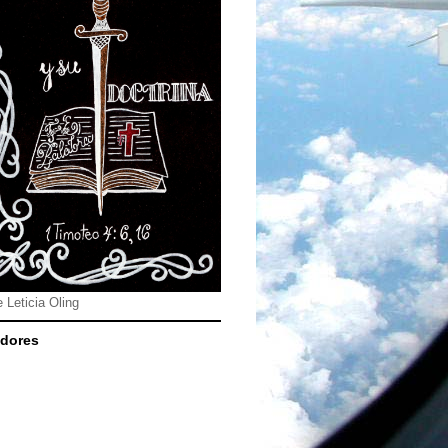
e Leticia Oling
dores