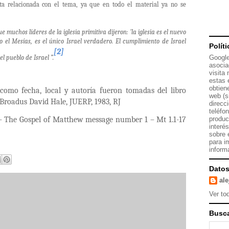
ta relacionada con el tema, ya que en todo el material ya no se
muchos líderes de la iglesia primitiva dijeron: 'la iglesia es el nuevo
o el Mesías, es el único Israel verdadero. El cumplimiento de Israel
Polít
[2]
l pueblo de Israel ”.
Google
asocia
visita
estas 
obtien
 como fecha, local y autoría fueron tomadas del libro
web (s
Broadus David Hale, JUERP, 1983, RJ
direcc
teléfo
 – The Gospel of Matthew message number 1 – Mt 1.1-17
produc
interé
sobre 
para i
inform
Datos
al
Ver tod
Busca