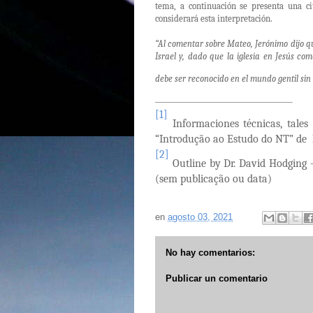
tema, a continuación se presenta una ci
considerará esta interpretación.
“Al comentar sobre Mateo, Jerónimo dijo que 
Israel y, dado que la iglesia en Jesús com
debe ser reconocido en el mundo gentil sin e
[1]
Informaciones técnicas, tales
“Introdução ao Estudo do NT” de 
[2]
Outline by Dr. David Hodging
(sem publicação ou data)
en
agosto 03, 2021
No hay comentarios:
Publicar un comentario