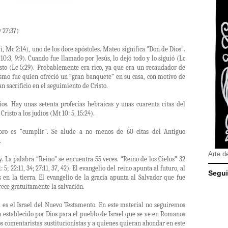
y 27:37)
, Mc 2:14), uno de los doce apóstoles. Mateo significa "Don de Dios".
0:3, 9:9). Cuando fue llamado por Jesús, lo dejó todo y lo siguió (Lc
isto (Lc 5:29). Probablemente era rico, ya que era un recaudador de
mo fue quien ofreció un “gran banquete” en su casa, con motivo de
an sacrificio en el seguimiento de Cristo.
íos. Hay unas setenta profecías hebraicas y unas cuarenta citas del
risto a los judíos (Mt 10: 5, 15:24).
libro es "cumplir". Se alude a no menos de 60 citas del Antiguo
.
Arte d
. La palabra “Reino” se encuentra 55 veces. “Reino de los Cielos” 32
: 5; 22:11, 34; 27:11, 37, 42). El evangelio del reino apunta al futuro, al
Segui
s en la tierra. El evangelio de la gracia apunta al Salvador que fue
rece gratuitamente la salvación.
a es el Israel del Nuevo Testamento. En este material no seguiremos
 establecido por Dios para el pueblo de Israel que se ve en Romanos
os comentaristas sustitucionistas y a quienes quieran ahondar en este