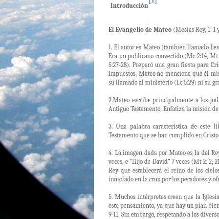
[1]
Introducción
El Evangelio de Mateo
(Mesías Rey, 1: 1 
1. El autor es Mateo (también llamado Leví
Era un publicano convertido (Mc 2:14, Mt 1
5:27-28). Preparó una gran fiesta para Cr
impuestos. Mateo no menciona que él mis
su llamado al ministerio (Lc 5:29) ni su gr
2.Mateo escribe principalmente a los jud
Antiguo Testamento. Enfatiza la misión de C
3. Una palabra característica de este 
Testamento que se han cumplido en Cristo
4. La imagen dada por Mateo es la del Rey
veces, e “Hijo de David” 7 veces (Mt 2: 2; 21
Rey que establecerá el reino de los cielo
inmolado en la cruz por los pecadores y of
5. Muchos intérpretes creen que la Iglesi
este pensamiento, ya que hay un plan bien
9-11. Sin embargo, respetando a los divers