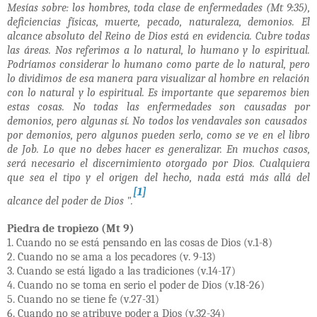
Mesías sobre: ​​los hombres, toda clase de enfermedades (Mt 9:35),
deficiencias físicas, muerte, pecado, naturaleza, demonios. El
alcance absoluto del Reino de Dios está en evidencia. Cubre todas
las áreas. Nos referimos a lo natural, lo humano y lo espiritual.
Podríamos considerar lo humano como parte de lo natural, pero
lo dividimos de esa manera para visualizar al hombre en relación
con lo natural y lo espiritual. Es importante que separemos bien
estas cosas. No todas las enfermedades son causadas por
demonios, pero algunas sí. No todos los vendavales son causados ​​
por demonios, pero algunos pueden serlo, como se ve en el libro
de Job. Lo que no debes hacer es generalizar. En muchos casos,
será necesario el discernimiento otorgado por Dios. Cualquiera
que sea el tipo y el origen del hecho, nada está más allá del
[1]
alcance del poder de Dios ".
Piedra de tropiezo (Mt 9)
1. Cuando no se está pensando en las cosas de Dios (v.1-8)
2. Cuando no se ama a los pecadores (v. 9-13)
3. Cuando se está ligado a las tradiciones (v.14-17)
4. Cuando no se toma en serio el poder de Dios (v.18-26)
5. Cuando no se tiene fe (v.27-31)
6. Cuando no se atribuye poder a Dios (v.32-34)