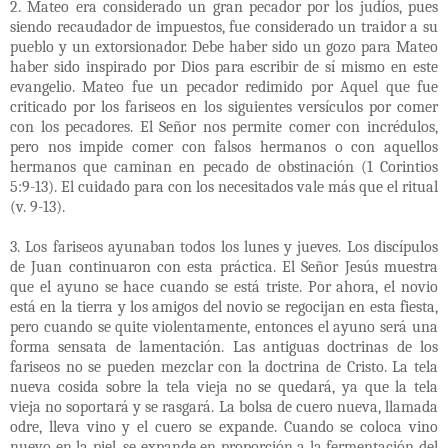
2. Mateo era considerado un gran pecador por los judíos, pues
siendo recaudador de impuestos, fue considerado un traidor a su
pueblo y un extorsionador. Debe haber sido un gozo para Mateo
haber sido inspirado por Dios para escribir de sí mismo en este
evangelio. Mateo fue un pecador redimido por Aquel que fue
criticado por los fariseos en los siguientes versículos por comer
con los pecadores. El Señor nos permite comer con incrédulos,
pero nos impide comer con falsos hermanos o con aquellos
hermanos que caminan en pecado de obstinación (1 Corintios
5:9-13). El cuidado para con los necesitados vale más que el ritual
(v. 9-13).
3. Los fariseos ayunaban todos los lunes y jueves. Los discípulos
de Juan continuaron con esta práctica. El Señor Jesús muestra
que el ayuno se hace cuando se está triste. Por ahora, el novio
está en la tierra y los amigos del novio se regocijan en esta fiesta,
pero cuando se quite violentamente, entonces el ayuno será una
forma sensata de lamentación. Las antiguas doctrinas de los
fariseos no se pueden mezclar con la doctrina de Cristo. La tela
nueva cosida sobre la tela vieja no se quedará, ya que la tela
vieja no soportará y se rasgará. La bolsa de cuero nueva, llamada
odre, lleva vino y el cuero se expande. Cuando se coloca vino
nuevo en la piel, se expande en proporción a la fermentación del