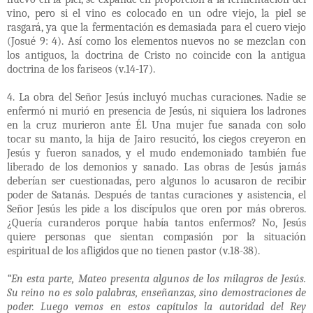
vino, pero si el vino es colocado en un odre viejo, la piel se
rasgará, ya que la fermentación es demasiada para el cuero viejo
(Josué 9: 4). Así como los elementos nuevos no se mezclan con
los antiguos, la doctrina de Cristo no coincide con la antigua
doctrina de los fariseos (v.14-17).
4. La obra del Señor Jesús incluyó muchas curaciones. Nadie se
enfermó ni murió en presencia de Jesús, ni siquiera los ladrones
en la cruz murieron ante Él. Una mujer fue sanada con solo
tocar su manto, la hija de Jairo resucitó, los ciegos creyeron en
Jesús y fueron sanados, y el mudo endemoniado también fue
liberado de los demonios y sanado. Las obras de Jesús jamás
deberían ser cuestionadas, pero algunos lo acusaron de recibir
poder de Satanás. Después de tantas curaciones y asistencia, el
Señor Jesús les pide a los discípulos que oren por más obreros.
¿Quería curanderos porque había tantos enfermos? No, Jesús
quiere personas que sientan compasión por la situación
espiritual de los afligidos que no tienen pastor (v.18-38).
“En esta parte, Mateo presenta algunos de los milagros de Jesús.
Su reino no es solo palabras, enseñanzas, sino demostraciones de
poder. Luego vemos en estos capítulos la autoridad del Rey