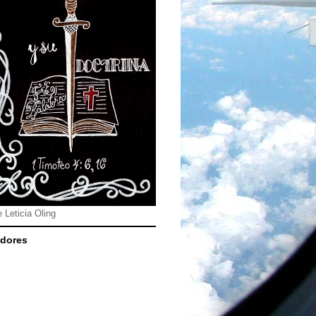
e Leticia Oling
dores