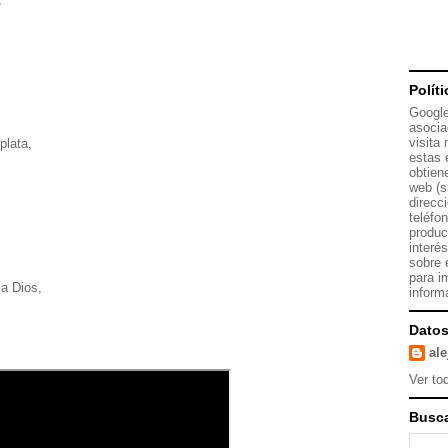
Polít
Google
asocia
visita
plata,
estas 
obtien
web (s
direcc
teléfo
produc
interé
sobre 
,
para i
s a Dios,
inform
Datos
al
Ver tod
Busca