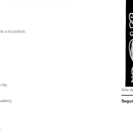
s
s a la justicia;
a ley,
Arte d
madero),
Segui
a,
,