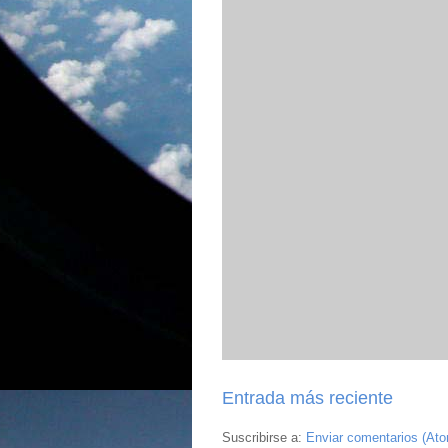
Entrada más reciente
Suscribirse a:
Enviar comentarios (At