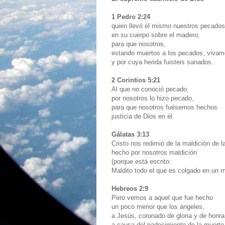
1 Pedro 2:24
quien llevó él mismo nuestros pecado
en su cuerpo sobre el madero,
para que nosotros,
estando muertos a los pecados, vivamo
y por cuya herida fuisteis sanados.
2 Corintios 5:21
Al que no conoció pecado,
por nosotros lo hizo pecado,
para que nosotros fuésemos hechos
justicia de Dios en él.
Gálatas 3:13
Cristo nos redimió de la maldición de l
hecho por nosotros maldición
(porque está escrito:
Maldito todo el que es colgado en un 
Hebreos 2:9
Pero vemos a aquel que fue hecho
un poco menor que los ángeles,
a Jesús, coronado de gloria y de honr
a causa del padecimiento de la muerte