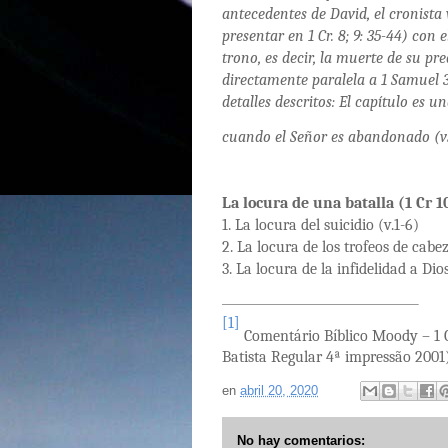
antecedentes de David, el cronista
presentar en 1 Cr. 8; 9: 35-44) con 
trono, es decir, la muerte de su pre
directamente paralela a 1 Samuel 3
detalles descritos: El capítulo es 
cuando el Señor es abandonado (vs.
La locura de una batalla (1 Cr 1
1. La locura del suicidio (v.1-6)
2. La locura de los trofeos de cabez
3. La locura de la infidelidad a Dios
[1]
Comentário Bíblico Moody – 1 Cr
Batista Regular 4ª impressão 2001
en
abril 20, 2020
No hay comentarios: