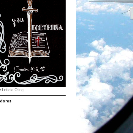
e Leticia Oling
dores