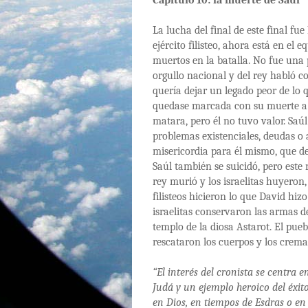
Capítulo 10: la muerte de Saúl
La lucha del final de este final fue
ejército filisteo, ahora está en el 
muertos en la batalla. No fue una p
orgullo nacional y del rey habló c
quería dejar un legado peor de lo 
quedase marcada con su muerte a m
matara, pero él no tuvo valor. Saúl
problemas existenciales, deudas o
misericordia para él mismo, que d
Saúl también se suicidó, pero este 
rey murió y los israelitas huyeron,
filisteos hicieron lo que David hiz
israelitas conservaron las armas de
templo de la diosa Astarot. El pueb
rescataron los cuerpos y los cremar
“El interés del cronista se centra e
Judá y un ejemplo heroico del éxit
en Dios, en tiempos de Esdras o en 