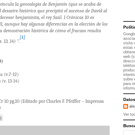
 vincula la genealogía de Benjamín (que se acaba de
el desastre histórico que precipitó el ascenso de David al
decesor benjaminita, el rey Saúl. 1 Crónicas 10 es
1, aunque hay algunas diferencias en la elección de los
Polít
una demostración histórica de cómo el fracaso resulta
Google
[1]
asocia
 13, 14) ".
visita
estas 
obtien
web (s
0)
direcc
teléfo
produc
a (v.7-12)
interé
sobre 
 (v. 13-14)
para i
inform
Datos
 10 pg.10 (Editado por Charles F. Pfeiffer – Imprensa
al
)
Ver tod
Busca