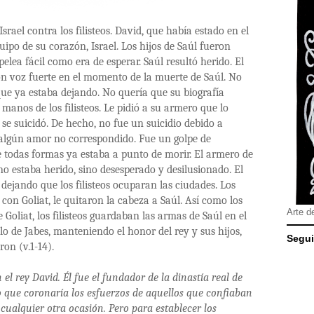
 Israel contra los filisteos. David, que había estado en el
equipo de su corazón, Israel. Los hijos de Saúl fueron
elea fácil como era de esperar. Saúl resultó herido. El
on voz fuerte en el momento de la muerte de Saúl. No
que ya estaba dejando. No quería que su biografía
anos de los filisteos. Le pidió a su armero que lo
 se suicidó. De hecho, no fue un suicidio debido a
 algún amor no correspondido. Fue un golpe de
e todas formas ya estaba a punto de morir. El armero de
no estaba herido, sino desesperado y desilusionado. El
 dejando que los filisteos ocuparan las ciudades. Los
o con Goliat, le quitaron la cabeza a Saúl. Así como los
Arte d
 Goliat, los filisteos guardaban las armas de Saúl en el
lo de Jabes, manteniendo el honor del rey y sus hijos,
Segui
on (v.1-14).
n el rey David. Él fue el fundador de la dinastía real de
o que coronaría los esfuerzos de aquellos que confiaban
cualquier otra ocasión. Pero para establecer los