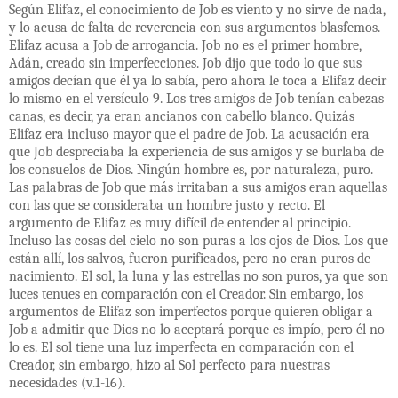
Según Elifaz, el conocimiento de Job es viento y no sirve de nada,
y lo acusa de falta de reverencia con sus argumentos blasfemos.
Elifaz acusa a Job de arrogancia. Job no es el primer hombre,
Adán, creado sin imperfecciones. Job dijo que todo lo que sus
amigos decían que él ya lo sabía, pero ahora le toca a Elifaz decir
lo mismo en el versículo 9. Los tres amigos de Job tenían cabezas
canas, es decir, ya eran ancianos con cabello blanco. Quizás
Elifaz era incluso mayor que el padre de Job. La acusación era
que Job despreciaba la experiencia de sus amigos y se burlaba de
los consuelos de Dios. Ningún hombre es, por naturaleza, puro.
Las palabras de Job que más irritaban a sus amigos eran aquellas
con las que se consideraba un hombre justo y recto. El
argumento de Elifaz es muy difícil de entender al principio.
Incluso las cosas del cielo no son puras a los ojos de Dios. Los que
están allí, los salvos, fueron purificados, pero no eran puros de
nacimiento. El sol, la luna y las estrellas no son puros, ya que son
luces tenues en comparación con el Creador. Sin embargo, los
argumentos de Elifaz son imperfectos porque quieren obligar a
Job a admitir que Dios no lo aceptará porque es impío, pero él no
lo es. El sol tiene una luz imperfecta en comparación con el
Creador, sin embargo, hizo al Sol perfecto para nuestras
necesidades (v.1-16).