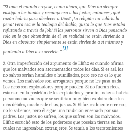
“Si todo el mundo creyese, como ahora, que Dios no siempre
castiga a los impíos y recompensa a los justos, entonces ¿qué
razón habría para obedecer a Dios? ¡La religión no valdría la
pena! Pero esa es la teología del diablo, ¡justo lo que Dios estaba
refutando a través de Job! Si las personas sirven a Dios pensando
solo en lo que obtendrán de él, en realidad no están sirviendo a
Dios en absoluto; simplemente se están sirviendo a sí mismos y
[1]
poniendo a Dios a su servicio ".
2. Otra imperfección del argumento de Elifaz es cuando afirma
que los malvados son atormentados todos los días. Si es así, los
no salvos serían humildes o humillados, pero eso no es lo que
vemos. Los malvados son arrogantes porque no les pasa nada.
Los ricos son explotadores porque pueden. Si no fueran ricos,
estarían en la posición de los explotados y, pronto, todavía habría
personas malvadas que se sentirían muy bien explotando a los
más débiles, muchos de ellos, justos. Si Elifaz realmente cree eso,
no lo sabemos, pero él sigue una tradición enseñada por sus
padres. Los justos no sufren, los que sufren son los malvados.
Elifaz escuchó esto de los poderosos que poseían tierras en las
cuales no ingresaban extranjeros. Se temía a los terratenientes