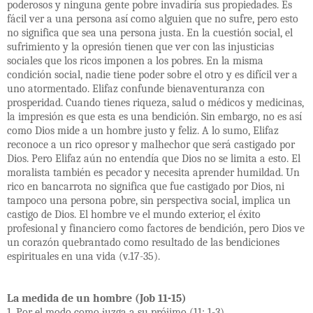
poderosos y ninguna gente pobre invadiría sus propiedades. Es
fácil ver a una persona así como alguien que no sufre, pero esto
no significa que sea una persona justa. En la cuestión social, el
sufrimiento y la opresión tienen que ver con las injusticias
sociales que los ricos imponen a los pobres. En la misma
condición social, nadie tiene poder sobre el otro y es difícil ver a
uno atormentado. Elifaz confunde bienaventuranza con
prosperidad. Cuando tienes riqueza, salud o médicos y medicinas,
la impresión es que esta es una bendición. Sin embargo, no es así
como Dios mide a un hombre justo y feliz. A lo sumo, Elifaz
reconoce a un rico opresor y malhechor que será castigado por
Dios. Pero Elifaz aún no entendía que Dios no se limita a esto. El
moralista también es pecador y necesita aprender humildad. Un
rico en bancarrota no significa que fue castigado por Dios, ni
tampoco una persona pobre, sin perspectiva social, implica un
castigo de Dios. El hombre ve el mundo exterior, el éxito
profesional y financiero como factores de bendición, pero Dios ve
un corazón quebrantado como resultado de las bendiciones
espirituales en una vida (v.17-35).
La medida de un hombre (Job 11-15)
1. Por el modo como juzga a su prójimo (11: 1-3)