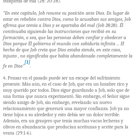
búsqueda de ella (28: 20-28).
“En este capítulo, Job resume su posición ante Dios. En lugar de
estar en rebelión contra Dios, como lo acusaban sus amigos, Job
afirma que temía a Dios y se apartaba del mal (Job 28:28). Él
continuaba siguiendo las instrucciones que recibió en su
formación, o sea, que las personas deben confiar y obedecer a
Dios porque Él gobierna el mundo con sabiduría infinita ... El
hecho de que Job creía que Dios estaba siendo, en este caso,
injusto , no significaba que había abandonado completamente la
[1]
fe en Dios"
.
4. Pensar en el pasado puede ser un escape del sufrimiento
presente. Más aún, en el caso de Job, que era un hombre rico y
muy querido por todos. Dios sigue guardando a Job, solo que de
una forma que nunca experimentó. Sin embargo, el Señor sigue
siendo amigo de Job, sin embargo, revelando un nuevo
relacionamiento que generará una mayor confianza. Job ya no
tiene hijos a su alrededor y esto debía ser un dolor terrible.
Además, era un granjero que tenía muchas vacas lecheras y
olivos en abundancia que producían aceitunas y aceite para la
venta (29:1-6).