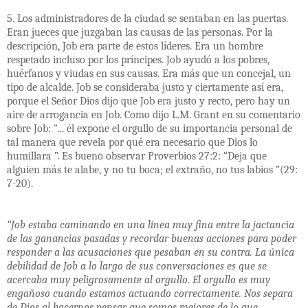
5. Los administradores de la ciudad se sentaban en las puertas.
Eran jueces que juzgaban las causas de las personas. Por la
descripción, Job era parte de estos líderes. Era un hombre
respetado incluso por los príncipes. Job ayudó a los pobres,
huérfanos y viudas en sus causas. Era más que un concejal, un
tipo de alcalde. Job se consideraba justo y ciertamente así era,
porque el Señor Dios dijo que Job era justo y recto, pero hay un
aire de arrogancia en Job. Como dijo L.M. Grant en su comentario
sobre Job: "... él expone el orgullo de su importancia personal de
tal manera que revela por qué era necesario que Dios lo
humillara ”. Es bueno observar Proverbios 27:2: “Deja que
alguien más te alabe, y no tu boca; el extraño, no tus labios ”(29:
7-20).
“Job estaba caminando en una línea muy fina entre la jactancia
de las ganancias pasadas y recordar buenas acciones para poder
responder a las acusaciones que pesaban en su contra. La única
debilidad de Job a lo largo de sus conversaciones es que se
acercaba muy peligrosamente al orgullo. El orgullo es muy
engañoso cuando estamos actuando correctamente. Nos separa
de Dios al hacernos pensar que somos mejores de lo que