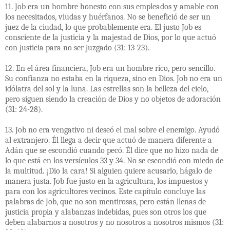
11. Job era un hombre honesto con sus empleados y amable con
los necesitados, viudas y huérfanos. No se benefició de ser un
juez de la ciudad, lo que probablemente era. El justo Job es
consciente de la justicia y la majestad de Dios, por lo que actuó
con justicia para no ser juzgado (31: 13-23).
12. En el área financiera, Job era un hombre rico, pero sencillo.
Su confianza no estaba en la riqueza, sino en Dios. Job no era un
idólatra del sol y la luna. Las estrellas son la belleza del cielo,
pero siguen siendo la creación de Dios y no objetos de adoración
(31: 24-28).
13. Job no era vengativo ni deseó el mal sobre el enemigo. Ayudó
al extranjero. Él llega a decir que actuó de manera diferente a
Adán que se escondió cuando pecó. Él dice que no hizo nada de
lo que está en los versículos 33 y 34. No se escondió con miedo de
la multitud. ¡Dio la cara! Si alguien quiere acusarlo, hágalo de
manera justa. Job fue justo en la agricultura, los impuestos y
para con los agricultores vecinos. Este capítulo concluye las
palabras de Job, que no son mentirosas, pero están llenas de
justicia propia y alabanzas indebidas, pues son otros los que
deben alabarnos a nosotros y no nosotros a nosotros mismos (31: