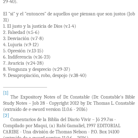
29-40).
El "si" y el "entonces" de aquellos que piensan que son justos (Job
31)
1. El justo y la justicia de Dios (v.1-4)
2. Falsedad (v.5-6)
3. Desviación (v.7-8)
4. Lujuria (v.9-12)
5. Opresión (v.13-15)
6. Indiferencia (v.16-23)
7. Avaricia (v.24-28)
8. Venganza y desprecio (v.29-37)
9. Desapropiación, robo, despojo (v.38-40)
[1]
The Expository Notes of Dr. Constable (Dr. Constable's Bible
Study Notes – Job 28 - Copyright 2012 by Dr. Thomas L. Constable
(extraído de e-sword version 11.0.6 - 2016)
[2]
Comentarios de la Biblia del Diario Vivir – Jó 29.7ss -
Compilado por Maqui, (a) Rabí Gamaliel, 1997 EDITORIAL
CARIBE - Una división de Thomas Nelson - P.O. Box 14100
(extraído de e-sword version 11.0.6 – 2016)