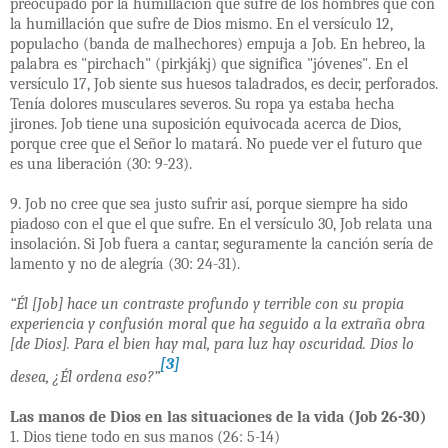
preocupado por la humillación que sufre de los hombres que con
la humillación que sufre de Dios mismo. En el versículo 12,
populacho (banda de malhechores) empuja a Job. En hebreo, la
palabra es "pirchach" (pirkjákj) que significa "jóvenes". En el
versículo 17, Job siente sus huesos taladrados, es decir, perforados.
Tenía dolores musculares severos. Su ropa ya estaba hecha
jirones. Job tiene una suposición equivocada acerca de Dios,
porque cree que el Señor lo matará. No puede ver el futuro que
es una liberación (30: 9-23).
9. Job no cree que sea justo sufrir así, porque siempre ha sido
piadoso con el que el que sufre. En el versículo 30, Job relata una
insolación. Si Job fuera a cantar, seguramente la canción sería de
lamento y no de alegría (30: 24-31).
“Él [Job] hace un contraste profundo y terrible con su propia
experiencia y confusión moral que ha seguido a la extraña obra
[de Dios]. Para el bien hay mal, para luz hay oscuridad. Dios lo
[3]
desea, ¿Él ordena eso?”
Las manos de Dios en las situaciones de la vida (Job 26-30)
1. Dios tiene todo en sus manos (26: 5-14)