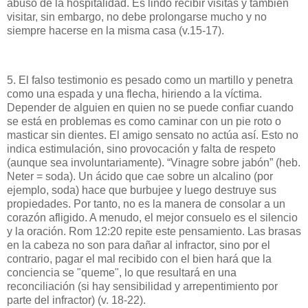
abuso de la hospitalidad. Es lindo recibir visitas y también
visitar, sin embargo, no debe prolongarse mucho y no
siempre hacerse en la misma casa (v.15-17).
5. El falso testimonio es pesado como un martillo y penetra
como una espada y una flecha, hiriendo a la víctima.
Depender de alguien en quien no se puede confiar cuando
se está en problemas es como caminar con un pie roto o
masticar sin dientes. El amigo sensato no actúa así. Esto no
indica estimulación, sino provocación y falta de respeto
(aunque sea involuntariamente). “Vinagre sobre jabón” (heb.
Neter = soda). Un ácido que cae sobre un alcalino (por
ejemplo, soda) hace que burbujee y luego destruye sus
propiedades. Por tanto, no es la manera de consolar a un
corazón afligido. A menudo, el mejor consuelo es el silencio
y la oración. Rom 12:20 repite este pensamiento. Las brasas
en la cabeza no son para dañar al infractor, sino por el
contrario, pagar el mal recibido con el bien hará que la
conciencia se "queme", lo que resultará en una
reconciliación (si hay sensibilidad y arrepentimiento por
parte del infractor) (v. 18-22).