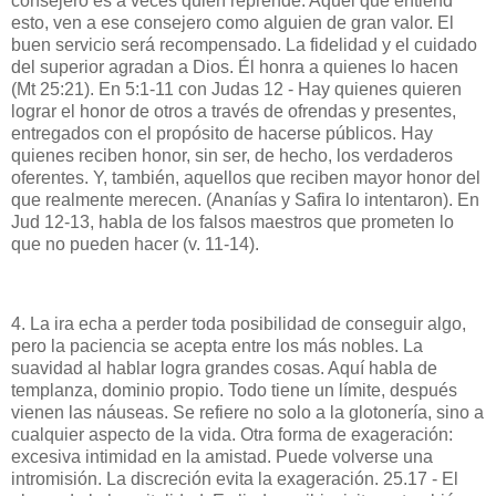
consejero es a veces quien reprende. Aquel que entiend
esto, ven a ese consejero como alguien de gran valor. El
buen servicio será recompensado. La fidelidad y el cuidado
del superior agradan a Dios. Él honra a quienes lo hacen
(Mt 25:21). En 5:1-11 con Judas 12 - Hay quienes quieren
lograr el honor de otros a través de ofrendas y presentes,
entregados con el propósito de hacerse públicos. Hay
quienes reciben honor, sin ser, de hecho, los verdaderos
oferentes. Y, también, aquellos que reciben mayor honor del
que realmente merecen. (Ananías y Safira lo intentaron). En
Jud 12-13, habla de los falsos maestros que prometen lo
que no pueden hacer (v. 11-14).
4. La ira echa a perder toda posibilidad de conseguir algo,
pero la paciencia se acepta entre los más nobles. La
suavidad al hablar logra grandes cosas. Aquí habla de
templanza, dominio propio. Todo tiene un límite, después
vienen las náuseas. Se refiere no solo a la glotonería, sino a
cualquier aspecto de la vida. Otra forma de exageración:
excesiva intimidad en la amistad. Puede volverse una
intromisión. La discreción evita la exageración. 25.17 - El