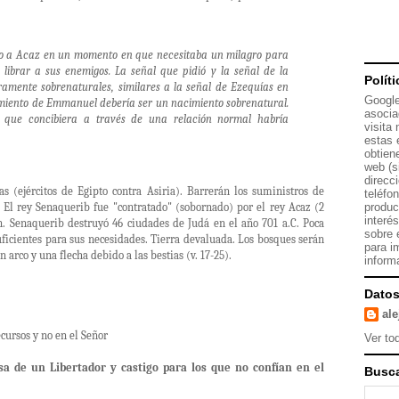
 dijo a Acaz en un momento en que necesitaba un milagro para
 librar a sus enemigos. La señal que pidió y la señal de la
Polít
aramente sobrenaturales, similares a la señal de Ezequías en
Google
cimiento de Emmanuel debería ser un nacimiento sobrenatural.
asocia
 que concibiera a través de una relación normal habría
visita
estas 
obtien
web (s
direcc
 (ejércitos de Egipto contra Asiria). Barrerán los suministros de
teléfo
. El rey Senaquerib fue "contratado" (sobornado) por el rey Acaz (2
produc
interé
ón. Senaquerib destruyó 46 ciudades de Judá en el año 701 a.C. Poca
sobre 
uficientes para sus necesidades. Tierra devaluada. Los bosques serán
para i
 arco y una flecha debido a las bestias (v. 17-25).
inform
Datos
al
cursos y no en el Señor
Ver tod
esa de un Libertador y castigo para los que no confían en el
Busca