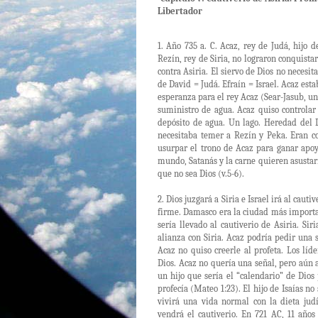
Libertador
1. Año 735 a. C. Acaz, rey de Judá, hijo d
Rezín, rey de Siria, no lograron conquistar 
contra Asiria. El siervo de Dios no necesi
de David = Judá. Efraín = Israel. Acaz est
esperanza para el rey Acaz (Sear-Jasub, u
suministro de agua. Acaz quiso controlar
depósito de agua. Un lago. Heredad del 
necesitaba temer a Rezín y Peka. Eran com
usurpar el trono de Acaz para ganar apoy
mundo, Satanás y la carne quieren asusta
que no sea Dios (v.5-6).
2. Dios juzgará a Siria e Israel irá al caut
firme. Damasco era la ciudad más importante
sería llevado al cautiverio de Asiria. Sir
alianza con Siria. Acaz podría pedir una 
Acaz no quiso creerle al profeta. Los lí
Dios. Acaz no quería una señal, pero aún as
un hijo que sería el “calendario” de Dios
profecía (Mateo 1:23). El hijo de Isaías n
vivirá una vida normal con la dieta jud
vendrá el cautiverio. En 721 AC, 11 años