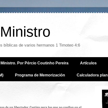
Ministro
es bíblicas de varios hermanos 1 Timoteo 4:6
Ministro. Por Pércio Coutinho Pereira
Artículos
M)
Programa de Memorización
Calculadora plan
esa de un libertador. Castigo para los que no confían en el