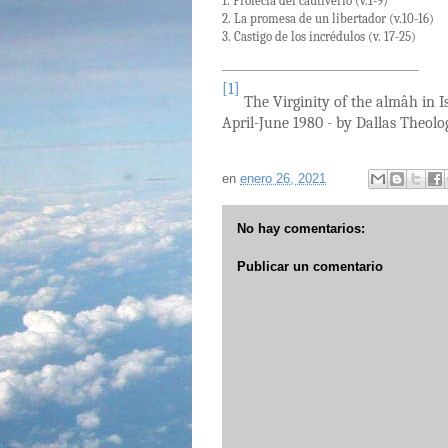
1. Profecía del cautiverio (v.1-9)
2. La promesa de un libertador (v.10-16)
3. Castigo de los incrédulos (v. 17-25)
[1]
The Virginity of the almâh in I
April-June 1980 - by Dallas Theol
en
enero 26, 2021
No hay comentarios:
Publicar un comentario