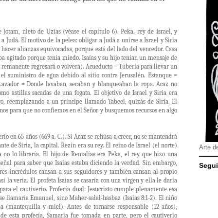
e Jotam, nieto de Uzías (véase el capítulo 6). Peka, rey de Israel, y
a Judá. El motivo de la pelea: obligar a Judá a unirse a Israel y Siria
ta hacer alianzas equivocadas, porque está del lado del vencedor. Casa
aba agitado porque tenía miedo. Isaías y su hijo tenían un mensaje de
n remanente regresará o volverá). Acueducto = Tubería para llevar un
 el suministro de agua debido al sitio contra Jerusalén. Estanque =
Lavador = Donde lavaban, secaban y blanqueaban la ropa. Acaz no
o astillas sacadas de una fogata. El objetivo de Israel y Siria era
o, reemplazando a un príncipe llamado Tabeel, quizás de Siria. El
rnos para que no confiemos en el Señor y busquemos recursos en algo
iverio en 65 años (669 a. C.). Si Acaz se rehúsa a creer, no se mantendrá
 de Siria, la capital. Rezín era su rey. El reino de Israel (el norte)
Arte d
ia no lo libraría. El hijo de Remalías era Peka, el rey que hizo una
señal para saber que Isaías estaba diciendo la verdad. Sin embargo,
Segui
deres incrédulos cansan a sus seguidores y también cansan al propio
í la vería. El profeta Isaías se casaría con una virgen y ella le daría
 para el cautiverio. Profecía dual: Jesucristo cumple plenamente esa
o se llamaría Emanuel, sino Maher-salal-hasbaz (Isaías 8:1-2). El niño
ía (mantequilla y miel). Antes de tornarse responsable (12 años),
 de esta profecía, Samaria fue tomada en parte, pero el cautiverio