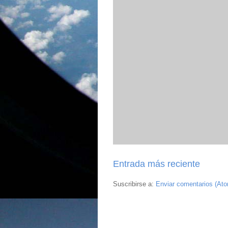
Entrada más reciente
Suscribirse a:
Enviar comentarios (At