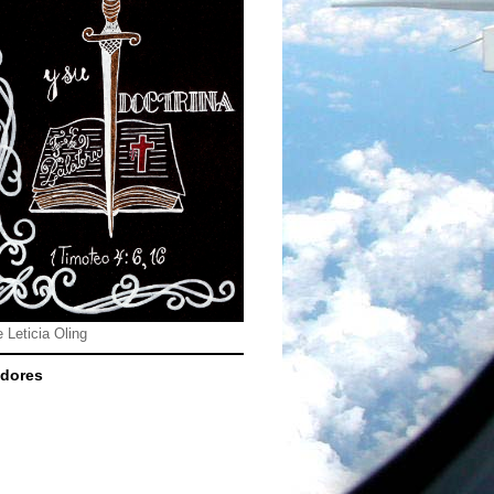
e Leticia Oling
dores