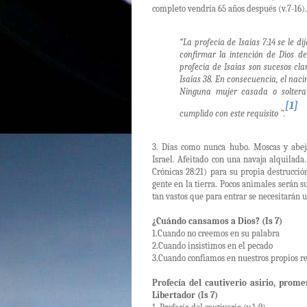
completo vendría 65 años después (v.7-16).
“La profecía de Isaías 7:14 se le
confirmar la intención de Dios de
profecía de Isaías son sucesos cl
Isaías 38. En consecuencia, el na
Ninguna mujer casada o soltera
[1]
cumplido con este requisito ".
3. Días como nunca hubo. Moscas y abejas
Israel. Afeitado con una navaja alquilada
Crónicas 28:21) para su propia destrucci
gente en la tierra. Pocos animales serán s
tan vastos que para entrar se necesitarán un
¿Cuándo cansamos a Dios? (Is 7)
1.Cuando no creemos en su palabra
2.Cuando insistimos en el pecado
3.Cuando confiamos en nuestros propios re
Profecía del cautiverio asirio, prom
Libertador (Is 7)