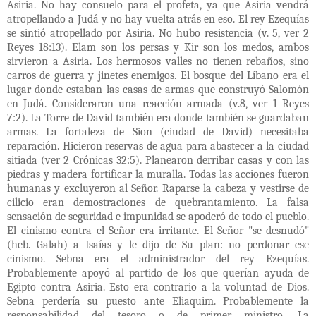
Asiria. No hay consuelo para el profeta, ya que Asiria vendrá
atropellando a Judá y no hay vuelta atrás en eso. El rey Ezequías
se sintió atropellado por Asiria. No hubo resistencia (v. 5, ver 2
Reyes 18:13). Elam son los persas y Kir son los medos, ambos
sirvieron a Asiria. Los hermosos valles no tienen rebaños, sino
carros de guerra y jinetes enemigos. El bosque del Líbano era el
lugar donde estaban las casas de armas que construyó Salomón
en Judá. Consideraron una reacción armada (v.8, ver 1 Reyes
7:2). La Torre de David también era donde también se guardaban
armas. La fortaleza de Sion (ciudad de David) necesitaba
reparación. Hicieron reservas de agua para abastecer a la ciudad
sitiada (ver 2 Crónicas 32:5). Planearon derribar casas y con las
piedras y madera fortificar la muralla. Todas las acciones fueron
humanas y excluyeron al Señor. Raparse la cabeza y vestirse de
cilicio eran demostraciones de quebrantamiento. La falsa
sensación de seguridad e impunidad se apoderó de todo el pueblo.
El cinismo contra el Señor era irritante. El Señor "se desnudó"
(heb. Galah) a Isaías y le dijo de Su plan: no perdonar ese
cinismo. Sebna era el administrador del rey Ezequías.
Probablemente apoyó al partido de los que querían ayuda de
Egipto contra Asiria. Esto era contrario a la voluntad de Dios.
Sebna perdería su puesto ante Eliaquim. Probablemente la
responsabilidad del tesoro o de primer ministro. La