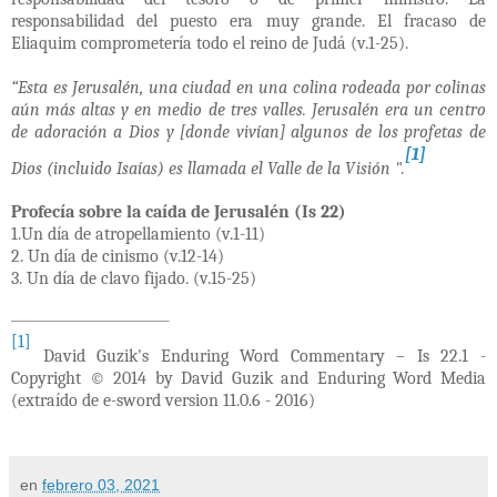
responsabilidad del puesto era muy grande. El fracaso de
Eliaquim comprometería todo el reino de Judá (v.1-25).
“Esta es Jerusalén, una ciudad en una colina rodeada por colinas
aún más altas y en medio de tres valles. Jerusalén era un centro
de adoración a Dios y [donde vivían] algunos de los profetas de
[1]
Dios (incluido Isaías) es llamada el Valle de la Visión ".
Profecía sobre la caída de Jerusalén (Is 22)
1.Un día de atropellamiento (v.1-11)
2. Un día de cinismo (v.12-14)
3. Un día de clavo fijado. (v.15-25)
[1]
David Guzik's Enduring Word Commentary – Is 22.1 -
Copyright © 2014 by David Guzik and Enduring Word Media
(extraído de e-sword version 11.0.6 - 2016)
en
febrero 03, 2021