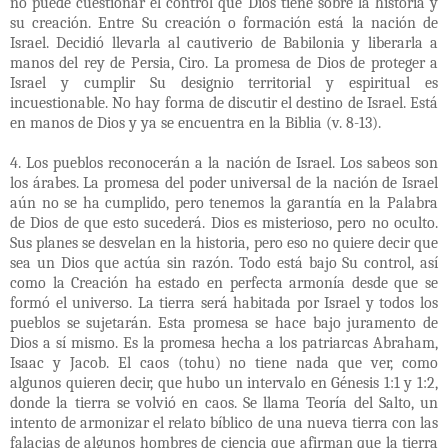
no puede cuestionar el control que Dios tiene sobre la historia y
su creación. Entre Su creación o formación está la nación de
Israel. Decidió llevarla al cautiverio de Babilonia y liberarla a
manos del rey de Persia, Ciro. La promesa de Dios de proteger a
Israel y cumplir Su designio territorial y espiritual es
incuestionable. No hay forma de discutir el destino de Israel. Está
en manos de Dios y ya se encuentra en la Biblia (v. 8-13).
4. Los pueblos reconocerán a la nación de Israel. Los sabeos son
los árabes. La promesa del poder universal de la nación de Israel
aún no se ha cumplido, pero tenemos la garantía en la Palabra
de Dios de que esto sucederá. Dios es misterioso, pero no oculto.
Sus planes se desvelan en la historia, pero eso no quiere decir que
sea un Dios que actúa sin razón. Todo está bajo Su control, así
como la Creación ha estado en perfecta armonía desde que se
formó el universo. La tierra será habitada por Israel y todos los
pueblos se sujetarán. Esta promesa se hace bajo juramento de
Dios a sí mismo. Es la promesa hecha a los patriarcas Abraham,
Isaac y Jacob. El caos (tohu) no tiene nada que ver, como
algunos quieren decir, que hubo un intervalo en Génesis 1:1 y 1:2,
donde la tierra se volvió en caos. Se llama Teoría del Salto, un
intento de armonizar el relato bíblico de una nueva tierra con las
falacias de algunos hombres de ciencia que afirman que la tierra