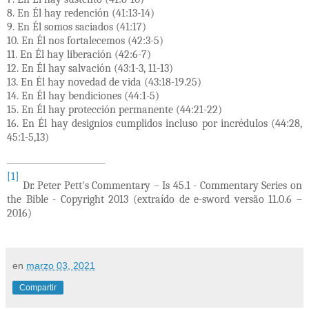
8. En Él hay redención (41:13-14)
9. En Él somos saciados (41:17)
10. En Él nos fortalecemos (42:3-5)
11. En Él hay liberación (42:6-7)
12. En Él hay salvación (43:1-3, 11-13)
13. En Él hay novedad de vida (43:18-19.25)
14. En Él hay bendiciones (44:1-5)
15. En Él hay protección permanente (44:21-22)
16. En Él hay designios cumplidos incluso por incrédulos (44:28,
45:1-5,13)
[1]
Dr. Peter Pett's Commentary – Is 45.1 - Commentary Series on
the Bible - Copyright 2013 (
extraído de e-sword versão 11.0.6 –
2016)
en
marzo 03, 2021
Compartir