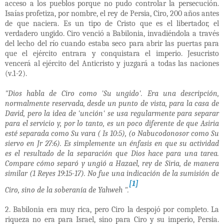
acceso a los pueblos porque no pudo controlar la persecución.
Isaías profetiza, por nombre, el rey de Persia, Ciro, 200 años antes
de que naciera. Es un tipo de Cristo que es el libertador, el
verdadero ungido. Ciro venció a Babilonia, invadiéndola a través
del lecho del río cuando estaba seco para abrir las puertas para
que el ejército entrara y conquistara el imperio. Jesucristo
vencerá al ejército del Anticristo y juzgará a todas las naciones
(v.1-2).
"Dios habla de Ciro como 'Su ungido'. Era una descripción,
normalmente reservada, desde un punto de vista, para la casa de
David, pero la idea de 'unción' se usa regularmente para separar
para el servicio y, por lo tanto, es un poco diferente de que Asiria
esté separada como Su vara ( Is 10:5), (o Nabucodonosor como Su
siervo en Jr 27:6). Es simplemente un énfasis en que su actividad
es el resultado de la separación que Dios hace para una tarea.
Compare cómo separó y ungió a Hazael, rey de Siria, de manera
similar (1 Reyes 19:15-17). No fue una indicación de la sumisión de
[1]
Ciro, sino de la soberanía de Yahweh ".
2. Babilonia era muy rica, pero Ciro la despojó por completo. La
riqueza no era para Israel, sino para Ciro y su imperio, Persia.