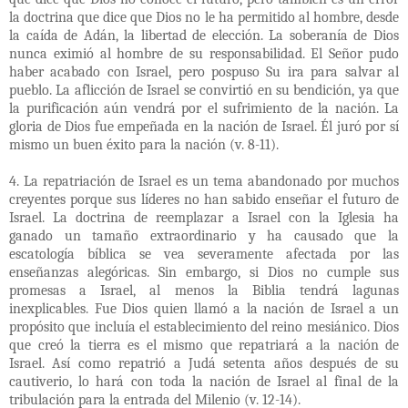
la doctrina que dice que Dios no le ha permitido al hombre, desde
la caída de Adán, la libertad de elección. La soberanía de Dios
nunca eximió al hombre de su responsabilidad. El Señor pudo
haber acabado con Israel, pero pospuso Su ira para salvar al
pueblo. La aflicción de Israel se convirtió en su bendición, ya que
la purificación aún vendrá por el sufrimiento de la nación. La
gloria de Dios fue empeñada en la nación de Israel. Él juró por sí
mismo un buen éxito para la nación (v. 8-11).
4. La repatriación de Israel es un tema abandonado por muchos
creyentes porque sus líderes no han sabido enseñar el futuro de
Israel. La doctrina de reemplazar a Israel con la Iglesia ha
ganado un tamaño extraordinario y ha causado que la
escatología bíblica se vea severamente afectada por las
enseñanzas alegóricas. Sin embargo, si Dios no cumple sus
promesas a Israel, al menos la Biblia tendrá lagunas
inexplicables. Fue Dios quien llamó a la nación de Israel a un
propósito que incluía el establecimiento del reino mesiánico. Dios
que creó la tierra es el mismo que repatriará a la nación de
Israel. Así como repatrió a Judá setenta años después de su
cautiverio, lo hará con toda la nación de Israel al final de la
tribulación para la entrada del Milenio (v. 12-14).