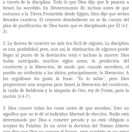
a través de la disciplina. Todo lo que Dios dijo que le pasaría a
Israel, ha sucedido. En Deuteronomio 30, incluso antes de que
entraran a la Tierra Prometida desde Egipto, Dios dijo que serían
llevados cautivos. El creyente desobediente no se da cuenta del
plan de purificación de Dios hasta que es disciplinado por Él (v.1-
3).
2. La dureza de carácter no sale tan fácil de alguien. La disciplina
es una posibilidad, pero, aun así, la obstinación de algunos puede
llegar al punto de la desviación total e incluso la muerte. Dios
había anticipado, muchos siglos antes, la predicción del
cautiverio y la liberación, de modo que, cuando sucediera, el
pueblo no atribuiría a los ídolos, principalmente, la liberación. A
los orgullosos les gusta la frase: "Ya lo sabía", pero Dios
proporcionó una sorpresa para Israel, la liberación del cautiverio,
la caída de Babilonia y la simpatía de Ciro, rey de Persia, para la
nación (v.4-7).
3. Dios conoce todas las cosas antes de que sucedan. Esto no
significa que no le dé al individuo libertad de elección. Nadie está
determinado por Dios a cometer pecado y no está obligado a
aceptar Su Palabra. Es un error la doctrina del Teísmo Abierto
que dice que Dios no conoce el futuro, pero también es un error