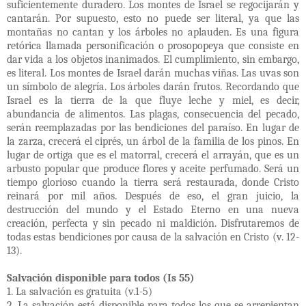
suficientemente duradero. Los montes de Israel se regocijarán y
cantarán. Por supuesto, esto no puede ser literal, ya que las
montañas no cantan y los árboles no aplauden. Es una figura
retórica llamada personificación o prosopopeya que consiste en
dar vida a los objetos inanimados. El cumplimiento, sin embargo,
es literal. Los montes de Israel darán muchas viñas. Las uvas son
un símbolo de alegría. Los árboles darán frutos. Recordando que
Israel es la tierra de la que fluye leche y miel, es decir,
abundancia de alimentos. Las plagas, consecuencia del pecado,
serán reemplazadas por las bendiciones del paraíso. En lugar de
la zarza, crecerá el ciprés, un árbol de la familia de los pinos. En
lugar de ortiga que es el matorral, crecerá el arrayán, que es un
arbusto popular que produce flores y aceite perfumado. Será un
tiempo glorioso cuando la tierra será restaurada, donde Cristo
reinará por mil años. Después de eso, el gran juicio, la
destrucción del mundo y el Estado Eterno en una nueva
creación, perfecta y sin pecado ni maldición. Disfrutaremos de
todas estas bendiciones por causa de la salvación en Cristo (v. 12-
13).
Salvación disponible para todos (Is 55)
1. La salvación es gratuita (v.1-5)
2. La salvación está disponible para todos los que se arrepientan