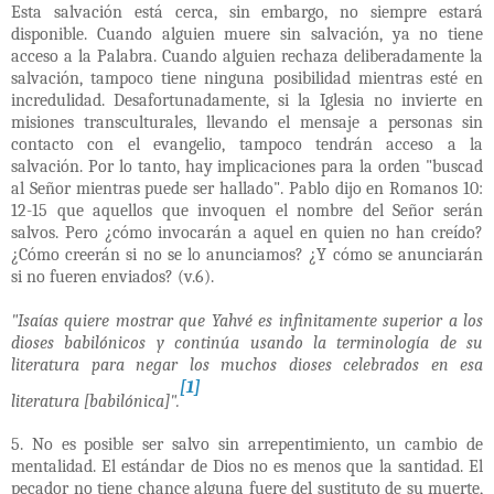
Esta salvación está cerca, sin embargo, no siempre estará
disponible. Cuando alguien muere sin salvación, ya no tiene
acceso a la Palabra. Cuando alguien rechaza deliberadamente la
salvación, tampoco tiene ninguna posibilidad mientras esté en
incredulidad. Desafortunadamente, si la Iglesia no invierte en
misiones transculturales, llevando el mensaje a personas sin
contacto con el evangelio, tampoco tendrán acceso a la
salvación. Por lo tanto, hay implicaciones para la orden "buscad
al Señor mientras puede ser hallado". Pablo dijo en Romanos 10:
12-15 que aquellos que invoquen el nombre del Señor serán
salvos. Pero ¿cómo invocarán a aquel en quien no han creído?
¿Cómo creerán si no se lo anunciamos? ¿Y cómo se anunciarán
si no fueren enviados? (v.6).
"Isaías quiere mostrar que Yahvé es infinitamente superior a los
dioses babilónicos y continúa usando la terminología de su
literatura para negar los muchos dioses celebrados en esa
[1]
literatura [babilónica]".
5. No es posible ser salvo sin arrepentimiento, un cambio de
mentalidad. El estándar de Dios no es menos que la santidad. El
pecador no tiene chance alguna fuere del sustituto de su muerte,