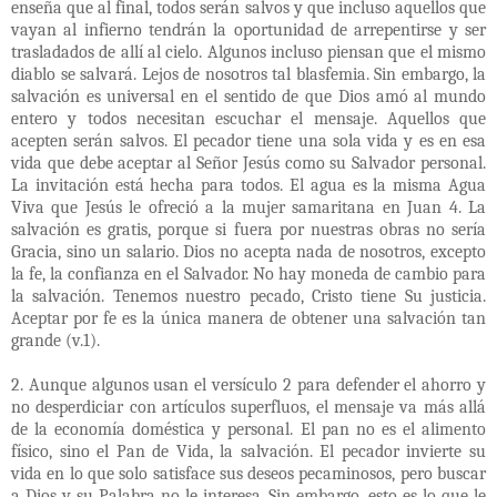
enseña que al final, todos serán salvos y que incluso aquellos que
vayan al infierno tendrán la oportunidad de arrepentirse y ser
trasladados de allí al cielo. Algunos incluso piensan que el mismo
diablo se salvará. Lejos de nosotros tal blasfemia. Sin embargo, la
salvación es universal en el sentido de que Dios amó al mundo
entero y todos necesitan escuchar el mensaje. Aquellos que
acepten serán salvos. El pecador tiene una sola vida y es en esa
vida que debe aceptar al Señor Jesús como su Salvador personal.
La invitación está hecha para todos. El agua es la misma Agua
Viva que Jesús le ofreció a la mujer samaritana en Juan 4. La
salvación es gratis, porque si fuera por nuestras obras no sería
Gracia, sino un salario. Dios no acepta nada de nosotros, excepto
la fe, la confianza en el Salvador. No hay moneda de cambio para
la salvación. Tenemos nuestro pecado, Cristo tiene Su justicia.
Aceptar por fe es la única manera de obtener una salvación tan
grande (v.1).
2. Aunque algunos usan el versículo 2 para defender el ahorro y
no desperdiciar con artículos superfluos, el mensaje va más allá
de la economía doméstica y personal. El pan no es el alimento
físico, sino el Pan de Vida, la salvación. El pecador invierte su
vida en lo que solo satisface sus deseos pecaminosos, pero buscar
a Dios y su Palabra no le interesa. Sin embargo, esto es lo que le