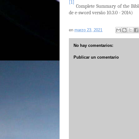
[1]
Complete Summary of the Bible
de e-sword versão 10.3.0 - 2014)
en
marzo 23, 2021
No hay comentarios:
Publicar un comentario