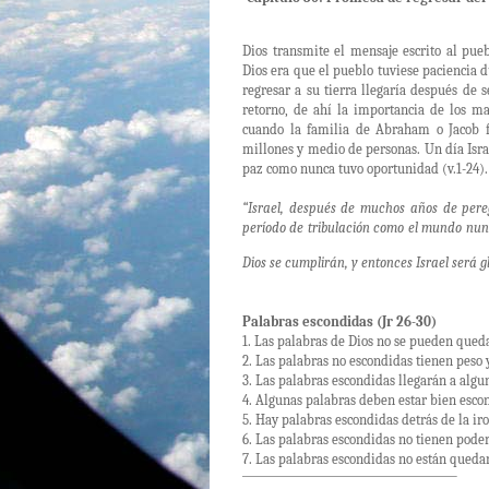
Dios transmite el mensaje escrito al pue
Dios era que el pueblo tuviese paciencia 
regresar a su tierra llegaría después de 
retorno, de ahí la importancia de los m
cuando la familia de Abraham o Jacob fu
millones y medio de personas. Un día Israe
paz como nunca tuvo oportunidad (v.1-24).
“Israel, después de muchos años de pereg
período de tribulación como el mundo nunc
Dios se cumplirán, y entonces Israel será
Palabras escondidas (Jr 26-30)
1. Las palabras de Dios no se pueden queda
2. Las palabras no escondidas tienen peso 
3. Las palabras escondidas llegarán a algu
4. Algunas palabras deben estar bien escon
5. Hay palabras escondidas detrás de la iro
6. Las palabras escondidas no tienen poder
7. Las palabras escondidas no están quedan