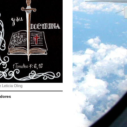
e Leticia Oling
dores