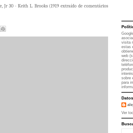
, Jr 30 -
Keith L. Brooks (1919 extraído de comentários
Polít
Google
asocia
visita
estas 
obtien
web (s
direcc
teléfo
produc
interé
sobre 
para i
inform
Datos
al
Ver tod
Busca