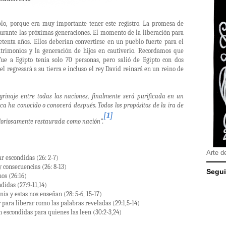
blo, porque era muy importante tener este registro. La promesa de
durante las próximas generaciones. El momento de la liberación para
setenta años. Ellos deberían convertirse en un pueblo fuerte para el
atrimonios y la generación de hijos en cautiverio. Recordamos que
e a Egipto tenía solo 70 personas, pero salió de Egipto con dos
l regresará a su tierra e incluso el rey David reinará en un reino de
rinaje entre todas las naciones, finalmente será purificada en un
a ha conocido o conocerá después. Todos los propósitos de la ira de
[1]
 gloriosamente restaurada como nación”.
Arte d
r escondidas (26: 2-7)
y consecuencias (26: 8-13)
Segui
nos (26:16)
didas (27:9-11,14)
nía y estas nos enseñan (28: 5-6, 15-17)
 para liberar como las palabras reveladas (29:1,5-14)
 escondidas para quienes las leen (30:2-3,24)