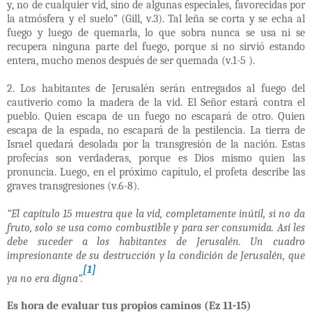
y, no de cualquier vid, sino de algunas especiales, favorecidas por
la atmósfera y el suelo” (Gill, v.3). Tal leña se corta y se echa al
fuego y luego de quemarla, lo que sobra nunca se usa ni se
recupera ninguna parte del fuego, porque si no sirvió estando
entera, mucho menos después de ser quemada (v.1-5 ).
2. Los habitantes de Jerusalén serán entregados al fuego del
cautiverio como la madera de la vid. El Señor estará contra el
pueblo. Quien escapa de un fuego no escapará de otro. Quien
escapa de la espada, no escapará de la pestilencia. La tierra de
Israel quedará desolada por la transgresión de la nación. Estas
profecías son verdaderas, porque es Dios mismo quien las
pronuncia. Luego, en el próximo capítulo, el profeta describe las
graves transgresiones (v.6-8).
“El capítulo 15 muestra que la vid, completamente inútil, si no da
fruto, solo se usa como combustible y para ser consumida. Así les
debe suceder a los habitantes de Jerusalén. Un cuadro
impresionante de su destrucción y la condición de Jerusalén, que
[1]
ya no era digna”.
Es hora de evaluar tus propios caminos (Ez 11-15)