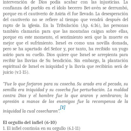
intervención de Dios podía acabar con las injusticias. La
confianza del pueblo en el ídolo becerro Bet-avén se derrumbó,
porque en el cautiverio de Asiria él fue llevado. La desesperación
del cautiverio no se refiere al tiempo que vendrá después del
rapto de la iglesia. En la Tribulación (Ap. 6:16), las personas
también clamarán para que las montañas caigan sobre ellas,
porque en este momento, el sentimiento será que la muerte es
mejor que el sufrimiento. Israel es como una novilla domada,
pero se ha apartado del Señor y, por tanto, ha recibido un yugo
asirio para su cuello. Dios quiere que Israel se arrepienta para
recibir las lluvias de Su bendición. Sin embargo, la plantación
espiritual de Israel es iniquidad y la lluvia que recibirán será de
juicio (v.1-15).
“Fue lo que forjaron para su cosecha. Su arado era el pecado, su
semilla era iniquidad y su cosecha fue perturbación. La maldad
contra Dios y el hombre fue lo que araron y sembraron; la
opresión a manos de los enemigos fue la recompensa de la
[1]
iniquidad la cual cosecharon”.
El orgullo del infiel (6-10)
1. El infiel continúa en su orgullo (6.1-11)