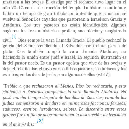
mataron a las ovejas. El castigo por el rechazo tuvo lugar en el
año 70 d.C. con la destrucción del templo. La historia continúa y
habrá un tiempo de gran tribulación antes de que la nación se
vuelva al Señor. Los cayados que pastorean a Israel son Gracia y
Ataduras. Los tres pastores no están identificados. Algunos
sugieren los tres ministerios: profeta, sacerdocio y magistrado
[1]
civil.
Dios rompe la vara llamada Gracia. El pueblo rechazó la
gracia del Señor, vendiendo al Salvador por treinta piezas de
plata. Dios también rompió la vara llamada Ataduras, no
haciendo la unión entre Judá e Israel. La segunda ilustración es
la del pastor necio. Es un pastor egoísta que vive de las ovejas y
deja el rebaño. Israel tuvo varios falsos pastores, los fariseos y los
escribas, en los días de Jesús, son algunos de ellos (v.1-17).
“Debido a que rechazaron al Mesías, Dios los rechazaría, y esto
simbolizó a Zacarías rompiendo la vara llamada Ataduras. No
pasó mucho tiempo después de los días de Zacarías, cuando los
judíos comenzaron a dividirse en numerosas facciones: fariseos,
saduceos, esenios, herodianos, zelotes. La discordia entre estos
grupos fue un factor determinante en la destrucción de Jerusalén
[2]
en el año 70 d. C. "