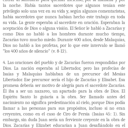
la noche. Había tantos sacerdotes que algunos tenían este
privilegio solo una vez en su vida y, según algunos comentaristas,
había sacerdotes que nunca habían hecho este trabajo en toda
su vida. La gente esperaba al sacerdote en oración. Esperaban la
aceptación de Dios o alguna visión. El Señor le habló a Zacarías y
como Dios no habló a los hombres durante mucho tiempo,
Zacarías tuvo mucho miedo. Durante 400 años, desde Malaquías,
Dios no habló a los profetas, por lo que este intervalo se llamó
“los 400 años de silencio” (v. 8-12).
4. Las oraciones del pueblo y de Zacarías fueron respondidas por
Dios. La nación esperaba al Libertador, pero las profecías de
Isaías y Malaquías hablaban de un precursor del Mesías
Libertador. Ese precursor sería el hijo de Zacarías y Elisabet. Esa
promesa debería ser motivo de alegría para el sacerdote Zacarías.
Él iba a ser un nazareo, un apartado para la obra de Dios. El
Espíritu Santo lo guiaría a la obra. Ser llamado antes del
nacimiento no significa predestinación al cielo, porque Dios podía
llamar a las personas para sus propósitos, incluso si no eran
creyentes, como en el caso de Ciro de Persia (Isaías 45: 1). Sin
embargo, sin duda Juan sería un ferviente creyente en la obra de
Dios. Zacarías y Elizabet educarían a Juan desafiándolo en el