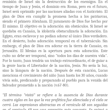
remisión de Israel sin la destrucción de los enemigos. En el
tiempo de Juan y Jesús, el dominio era Roma, pero en el futuro,
Israel será oprimido por las naciones aliadas con el Anticristo. El
plan de Dios era cumplir la promesa hecha a los patriarcas,
siendo el primero Abraham. El juramento de Dios fue hecho por
Él mismo. El objetivo es la adoración sin obstáculos. Si Israel se
quedaba en Canaán, la idolatría obstaculizaría la adoración. En
Egipto, eran esclavos y no podían adorar al único Dios verdadero.
En el desierto, hubo adoración temporal en el tabernáculo. Sin
embargo, el plan de Dios era adorar en la tierra de Canaán, en
Jerusalén. El Mesías es la apertura para esta adoración. Este
culto no debe ser temporal, sino "todos los días de nuestra vida".
Por lo tanto, Juan tendría un trabajo extraordinario, el de guiar a
la gente hacia el Libertador de la nación, Jesús. No sería la luz,
sino la lámpara de la nación. Después de esta canción, Lucas
menciona el crecimiento del niño Juan hasta los 30 años, cuando
vivía solo, predicando y preparando al pueblo para la venida del
Salvador prometido a la nación (v.67-80).
“El término “visitó” se refiere a la ausencia de Dios durante
cuatro siglos en los que la voz profética fue silenciada y el cielo se
cerró. Las expresiones abstractas en el versículo 68 son seguidas
en el versículo 69 por una expresión más concreta. Se animó a