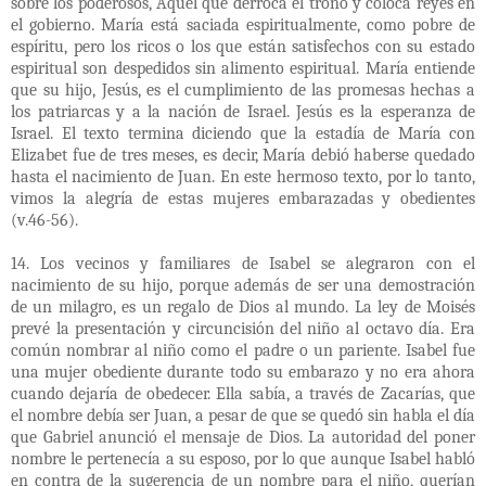
sobre los poderosos, Aquel que derroca el trono y coloca reyes en
el gobierno. María está saciada espiritualmente, como pobre de
espíritu, pero los ricos o los que están satisfechos con su estado
espiritual son despedidos sin alimento espiritual. María entiende
que su hijo, Jesús, es el cumplimiento de las promesas hechas a
los patriarcas y a la nación de Israel. Jesús es la esperanza de
Israel. El texto termina diciendo que la estadía de María con
Elizabet fue de tres meses, es decir, María debió haberse quedado
hasta el nacimiento de Juan. En este hermoso texto, por lo tanto,
vimos la alegría de estas mujeres embarazadas y obedientes
(v.46-56).
14. Los vecinos y familiares de Isabel se alegraron con el
nacimiento de su hijo, porque además de ser una demostración
de un milagro, es un regalo de Dios al mundo. La ley de Moisés
prevé la presentación y circuncisión del niño al octavo día. Era
común nombrar al niño como el padre o un pariente. Isabel fue
una mujer obediente durante todo su embarazo y no era ahora
cuando dejaría de obedecer. Ella sabía, a través de Zacarías, que
el nombre debía ser Juan, a pesar de que se quedó sin habla el día
que Gabriel anunció el mensaje de Dios. La autoridad del poner
nombre le pertenecía a su esposo, por lo que aunque Isabel habló
en contra de la sugerencia de un nombre para el niño, querían