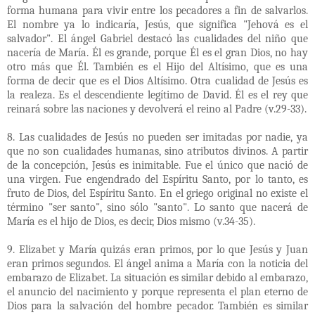
forma humana para vivir entre los pecadores a fin de salvarlos.
El nombre ya lo indicaría, Jesús, que significa "Jehová es el
salvador". El ángel Gabriel destacó las cualidades del niño que
nacería de María. Él es grande, porque Él es el gran Dios, no hay
otro más que Él. También es el Hijo del Altísimo, que es una
forma de decir que es el Dios Altísimo. Otra cualidad de Jesús es
la realeza. Es el descendiente legítimo de David. Él es el rey que
reinará sobre las naciones y devolverá el reino al Padre (v.29-33).
8. Las cualidades de Jesús no pueden ser imitadas por nadie, ya
que no son cualidades humanas, sino atributos divinos. A partir
de la concepción, Jesús es inimitable. Fue el único que nació de
una virgen. Fue engendrado del Espíritu Santo, por lo tanto, es
fruto de Dios, del Espíritu Santo. En el griego original no existe el
término "ser santo", sino sólo "santo". Lo santo que nacerá de
María es el hijo de Dios, es decir, Dios mismo (v.34-35).
9. Elizabet y María quizás eran primos, por lo que Jesús y Juan
eran primos segundos. El ángel anima a María con la noticia del
embarazo de Elizabet. La situación es similar debido al embarazo,
el anuncio del nacimiento y porque representa el plan eterno de
Dios para la salvación del hombre pecador. También es similar