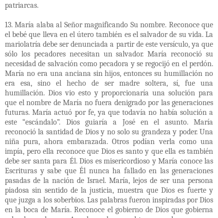
patriarcas.
13. María alaba al Señor magnificando Su nombre. Reconoce que
el bebé que lleva en el útero también es el salvador de su vida. La
mariolatría debe ser denunciada a partir de este versículo, ya que
sólo los pecadores necesitan un salvador. María reconoció su
necesidad de salvación como pecadora y se regocijó en el perdón.
María no era una anciana sin hijos, entonces su humillación no
era esa, sino el hecho de ser madre soltera, sí, fue una
humillación. Dios vio esto y proporcionaría una solución para
que el nombre de María no fuera denigrado por las generaciones
futuras. María actuó por fe, ya que todavía no había solución a
este “escándalo”. Dios guiaría a José en el asunto. María
reconoció la santidad de Dios y no solo su grandeza y poder. Una
niña pura, ahora embarazada. Otros podían verla como una
impía, pero ella reconoce que Dios es santo y que ella es también
debe ser santa para Él. Dios es misericordioso y María conoce las
Escrituras y sabe que Él nunca ha fallado en las generaciones
pasadas de la nación de Israel. María, lejos de ser una persona
piadosa sin sentido de la justicia, muestra que Dios es fuerte y
que juzga a los soberbios. Las palabras fueron inspiradas por Dios
en la boca de María. Reconoce el gobierno de Dios que gobierna