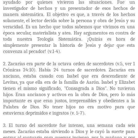
ayudado por quienes vivieron las situaciones. Fue un
investigador de hechos y un presentador de esos hechos de
manera sistemática. El objetivo es que, a través de los hechos
solamente, el lector decida sobre la persona y obra de Jesús y su
veracidad. Es un hecho que todos sabemos que vivimos en una
época secular, materialista y atea. Hay argumentos en contra de
toda nuestra Teología Sistemática. ¡Quizás es hora de
simplemente presentar la historia de Jesús y dejar que esta
convenza al pecador! (v.1-4).
2. Zacarías era parte de la octava orden de sacerdotes (v.5, ver 1
Crónicas 24:10). Había 24 turnos de sacerdotes. Zacarías era
anciano, estaba casado con Isabel que era descendiente de
Levitas, ya que ella era de la familia de Aarón. Isabel y Elizabet
tienen el mismo significado, "Consagrada a Dios". No tuvieron
hijos. Eran ancianos y activos en la obra de Dios, pero lo más
importante es que eran justos, irreprensibles y obedientes a la
Palabra de Dios. No tener hijos no era motivo para que
estuvieran deprimidos e ingratos (v. 5-7).
3. El turno del sacerdote fue intenso, una semana cada seis
meses. Zacarías estaba sirviendo a Dios y le cayó la suerte para
entrar al santuario para quemar incienso, por la mañana y por