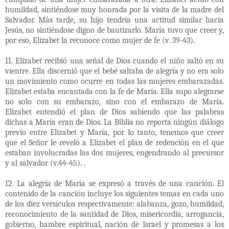
humildad, sintiéndose muy honrada por la visita de la madre del
Salvador. Más tarde, su hijo tendría una actitud similar hacia
Jesús, no sintiéndose digno de bautizarlo. María tuvo que creer y,
por eso, Elizabet la reconoce como mujer de fe (v. 39-43).
11. Elizabet recibió una señal de Dios cuando el niño saltó en su
vientre. Ella discernió que el bebé saltaba de alegría y no era solo
un movimiento como ocurre en todas las mujeres embarazadas.
Elizabet estaba encantada con la fe de María. Ella supo alegrarse
no solo con su embarazo, sino con el embarazo de María.
Elizabet entendió el plan de Dios sabiendo que las palabras
dichas a María eran de Dios. La Biblia no reporta ningún diálogo
previo entre Elizabet y María, por lo tanto, tenemos que creer
que el Señor le reveló a Elizabet el plan de redención en el que
estaban involucradas las dos mujeres, engendrando al precursor
y al salvador (v.44-45). .
12. La alegría de María se expresó a través de una canción. El
contenido de la canción incluye los siguientes temas en cada uno
de los diez versículos respectivamente: alabanza, gozo, humildad,
reconocimiento de la santidad de Dios, misericordia, arrogancia,
gobierno, hambre espiritual, nación de Israel y promesas a los