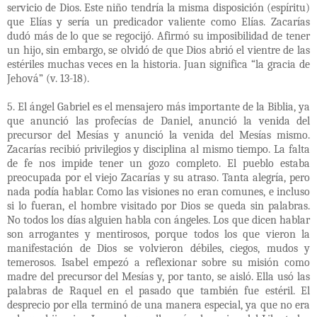
servicio de Dios. Este niño tendría la misma disposición (espíritu)
que Elías y sería un predicador valiente como Elías. Zacarías
dudó más de lo que se regocijó. Afirmó su imposibilidad de tener
un hijo, sin embargo, se olvidó de que Dios abrió el vientre de las
estériles muchas veces en la historia. Juan significa “la gracia de
Jehová” (v. 13-18).
5. El ángel Gabriel es el mensajero más importante de la Biblia, ya
que anunció las profecías de Daniel, anunció la venida del
precursor del Mesías y anunció la venida del Mesías mismo.
Zacarías recibió privilegios y disciplina al mismo tiempo. La falta
de fe nos impide tener un gozo completo. El pueblo estaba
preocupada por el viejo Zacarías y su atraso. Tanta alegría, pero
nada podía hablar. Como las visiones no eran comunes, e incluso
si lo fueran, el hombre visitado por Dios se queda sin palabras.
No todos los días alguien habla con ángeles. Los que dicen hablar
son arrogantes y mentirosos, porque todos los que vieron la
manifestación de Dios se volvieron débiles, ciegos, mudos y
temerosos. Isabel empezó a reflexionar sobre su misión como
madre del precursor del Mesías y, por tanto, se aisló. Ella usó las
palabras de Raquel en el pasado que también fue estéril. El
desprecio por ella terminó de una manera especial, ya que no era