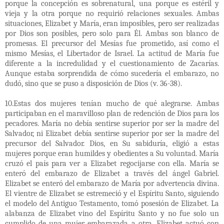
porque la concepción es sobrenatural, una porque es estéril y
vieja y la otra porque no requirió relaciones sexuales. Ambas
situaciones, Elizabet y María, eran imposibles, pero ser realizadas
por Dios son posibles, pero solo para Él. Ambas son blanco de
promesas. El precursor del Mesías fue prometido, así como el
mismo Mesías, el Libertador de Israel. La actitud de María fue
diferente a la incredulidad y el cuestionamiento de Zacarías.
Aunque estaba sorprendida de cómo sucedería el embarazo, no
dudó, sino que se puso a disposición de Dios (v. 36-38).
10.Estas dos mujeres tenían mucho de qué alegrarse. Ambas
participaban en el maravilloso plan de redención de Dios para los
pecadores. María no debía sentirse superior por ser la madre del
Salvador, ni Elizabet debía sentirse superior por ser la madre del
precursor del Salvador. Dios, en Su sabiduría, eligió a estas
mujeres porque eran humildes y obedientes a Su voluntad. María
cruzó el país para ver a Elizabet regocijarse con ella. María se
enteró del embarazo de Elizabet a través del ángel Gabriel.
Elizabet se enteró del embarazo de María por advertencia divina.
El vientre de Elizabet se estremeció y el Espíritu Santo, siguiendo
el modelo del Antiguo Testamento, tomó posesión de Elizabet. La
alabanza de Elizabet vino del Espíritu Santo y no fue solo un
cumplido de una mujer embarazada a otra. Elizabet actuó con