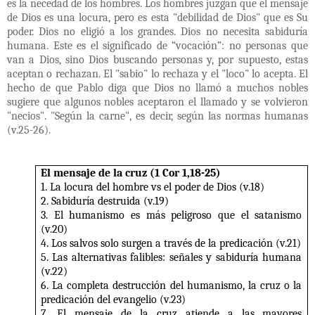
es la necedad de los hombres. Los hombres juzgan que el mensaje
de Dios es una locura, pero es esta "debilidad de Dios" que es Su
poder. Dios no eligió a los grandes. Dios no necesita sabiduría
humana. Este es el significado de “vocación”: no personas que
van a Dios, sino Dios buscando personas y, por supuesto, estas
aceptan o rechazan. El "sabio" lo rechaza y el "loco" lo acepta. El
hecho de que Pablo diga que Dios no llamó a muchos nobles
sugiere que algunos nobles aceptaron el llamado y se volvieron
"necios". "Según la carne", es decir, según las normas humanas
(v.25-26).
El mensaje de la cruz (1 Cor 1,18-25)
1. La locura del hombre vs el poder de Dios (v.18)
2. Sabiduría destruida (v.19)
3. El humanismo es más peligroso que el satanismo
(v.20)
4. Los salvos solo surgen a través de la predicación (v.21)
5. Las alternativas falibles: señales y sabiduría humana
(v.22)
6. La completa destrucción del humanismo, la cruz o la
predicación del evangelio (v.23)
7. El mensaje de la cruz atiende a las mayores