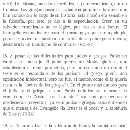
6:30). Un Mesías, hacedor de señales, sí, pero crucificado, era un
tropiezo. Los griegos buscan la sabiduría porque es lo único que
han conocido a lo largo de su historia. Esta nación era sensible a
la filosofía, por esto, se dio a la especulación. Creer en un
salvador crucificado no es lógico, por eso es una locura. El
Evangelio es una locura para el pensador, ya que es muy simple,
pero si estuviera dispuesto a ir más allá de su pobre pensamiento,
descubriría un Dios digno de confianza (v.21-22).
18. A pesar de las dificultades para judíos y griegos, Pablo no
cambia su mensaje. El judío quería un Mesías glorioso, que
estableciera el reino prometido, pero murió como un criminal
(este es el "escándalo de los judíos"). El griego quería una
explicación intelectual, pero no fue, al menos, como él la quería
(esta es la “locura de los griegos”). En el punto más dudoso para
el judío y el griego es que Pablo enfatiza su mensaje: la
crucifixión de Cristo. Los "llamados" son los que oyeron y
obedecieron (creyeron), ya sean judíos o griegos. Estos entienden
que el mensaje del Evangelio (la Cruz) es el poder y la sabiduría
de Dios (v.23-24).
19. La "locura sabia" es la sabiduría de Dios y la "sabiduría loca"