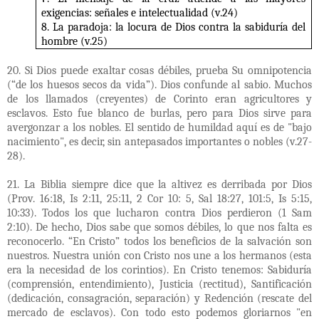
exigencias: señales e intelectualidad (v.24)
8. La paradoja: la locura de Dios contra la sabiduría del
hombre (v.25)
20. Si Dios puede exaltar cosas débiles, prueba Su omnipotencia
(“de los huesos secos da vida”). Dios confunde al sabio. Muchos
de los llamados (creyentes) de Corinto eran agricultores y
esclavos. Esto fue blanco de burlas, pero para Dios sirve para
avergonzar a los nobles. El sentido de humildad aquí es de "bajo
nacimiento", es decir, sin antepasados ​​importantes o nobles (v.27-
28).
21. La Biblia siempre dice que la altivez es derribada por Dios
(Prov. 16:18, Is 2:11, 25:11, 2 Cor 10: 5, Sal 18:27, 101:5, Is 5:15,
10:33). Todos los que lucharon contra Dios perdieron (1 Sam
2:10). De hecho, Dios sabe que somos débiles, lo que nos falta es
reconocerlo. “En Cristo” todos los beneficios de la salvación son
nuestros. Nuestra unión con Cristo nos une a los hermanos (esta
era la necesidad de los corintios). En Cristo tenemos: Sabiduría
(comprensión, entendimiento), Justicia (rectitud), Santificación
(dedicación, consagración, separación) y Redención (rescate del
mercado de esclavos). Con todo esto podemos gloriarnos "en