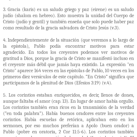
3. Gracia (karis) es un saludo griego y paz (eirene) es un saludo
judío (shalom en hebreo). Esto muestra la unidad del Cuerpo de
Cristo (judío y gentil) y también enseña que solo puede haber paz
como resultado de la gracia salvadora de Cristo Jesús (v.3).
4. Independientemente de la situación (que veremos a lo largo de
la epístola), Pablo podía encontrar motivos para estar
agradecido. En todos los creyentes podemos ver motivos de
gratitud a Dios, porque la gracia de Cristo se manifestó incluso en
el creyente más débil que jamás haya existido. La expresión "en
Cristo" aparece 164 veces en las epístolas de Pablo, 10 veces en los
primeros diez versículos de este capítulo. “En Cristo” significa que
participamos de la plenitud de Dios (Efesios 3:19) (v.4).
5. Los corintios estaban enriquecidos, es decir, llenos de dones,
aunque faltaba el amor (cap. 13). En lugar de amor había orgullo.
Los corintios también eran ricos en la transmisión de la verdad
(“en toda palabra”). Había buenos oradores entre los creyentes
corintios. Había escuelas de retórica, aplicaban esto en los
sermones, por eso muchos preferían a Apolo (buen orador) a
Pablo (pobre en oratoria, 2 Cor 11:5-6). Los corintios también