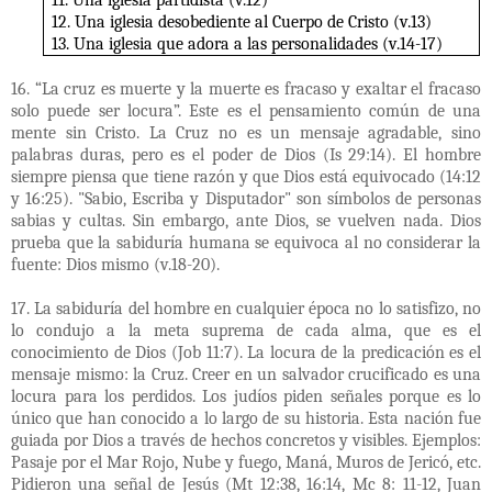
11. Una iglesia partidista (v.12)
12. Una iglesia desobediente al Cuerpo de Cristo (v.13)
13. Una iglesia que adora a las personalidades (v.14-17)
16. “La cruz es muerte y la muerte es fracaso y exaltar el fracaso
solo puede ser locura”. Este es el pensamiento común de una
mente sin Cristo. La Cruz no es un mensaje agradable, sino
palabras duras, pero es el poder de Dios (Is 29:14). El hombre
siempre piensa que tiene razón y que Dios está equivocado (14:12
y 16:25). "Sabio, Escriba y Disputador" son símbolos de personas
sabias y cultas. Sin embargo, ante Dios, se vuelven nada. Dios
prueba que la sabiduría humana se equivoca al no considerar la
fuente: Dios mismo (v.18-20).
17. La sabiduría del hombre en cualquier época no lo satisfizo, no
lo condujo a la meta suprema de cada alma, que es el
conocimiento de Dios (Job 11:7). La locura de la predicación es el
mensaje mismo: la Cruz. Creer en un salvador crucificado es una
locura para los perdidos. Los judíos piden señales porque es lo
único que han conocido a lo largo de su historia. Esta nación fue
guiada por Dios a través de hechos concretos y visibles. Ejemplos:
Pasaje por el Mar Rojo, Nube y fuego, Maná, Muros de Jericó, etc.
Pidieron una señal de Jesús (Mt 12:38, 16:14, Mc 8: 11-12, Juan