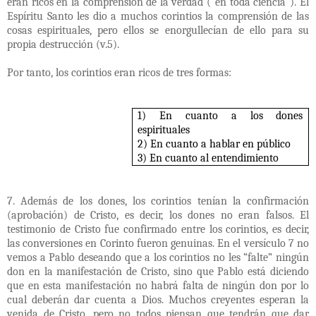
eran ricos en la comprensión de la verdad ("en toda ciencia"). El
Espíritu Santo les dio a muchos corintios la comprensión de las
cosas espirituales, pero ellos se enorgullecían de ello para su
propia destrucción (v.5).
Por tanto, los corintios eran ricos de tres formas:
1) En cuanto a los dones
espirituales
2) En cuanto a hablar en público
3) En cuanto al entendimiento
7. Además de los dones, los corintios tenían la confirmación
(aprobación) de Cristo, es decir, los dones no eran falsos. El
testimonio de Cristo fue confirmado entre los corintios, es decir,
las conversiones en Corinto fueron genuinas. En el versículo 7 no
vemos a Pablo deseando que a los corintios no les “falte” ningún
don en la manifestación de Cristo, sino que Pablo está diciendo
que en esta manifestación no habrá falta de ningún don por lo
cual deberán dar cuenta a Dios. Muchos creyentes esperan la
venida de Cristo, pero no todos piensan que tendrán que dar