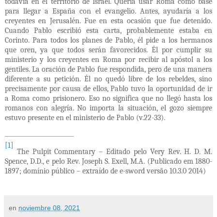
todavía en el territorio de Israel. Quería usar Roma como base
para llegar a España con el evangelio. Antes, ayudaría a los
creyentes en Jerusalén. Fue en esta ocasión que fue detenido.
Cuando Pablo escribió esta carta, probablemente estaba en
Corinto. Para todos los planes de Pablo, él pide a los hermanos
que oren, ya que todos serán favorecidos. Él por cumplir su
ministerio y los creyentes en Roma por recibir al apóstol a los
gentiles. La oración de Pablo fue respondida, pero de una manera
diferente a su petición. Él no quedó libre de los rebeldes, sino
precisamente por causa de ellos, Pablo tuvo la oportunidad de ir
a Roma como prisionero. Eso no significa que no llegó hasta los
romanos con alegría. No importa la situación, el gozo siempre
estuvo presente en el ministerio de Pablo (v.22-33).
[1]
The Pulpit Commentary –
Editado pelo Very Rev. H. D. M.
Spence, D.D., e pelo Rev. Joseph S. Exell, M.A. (Publicado em 1880-
1897; domínio público – extraído de e-sword versão 10.3.0 2014)
en
noviembre 08, 2021