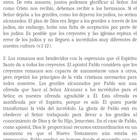
otros. De esta manera, juntos podemos glorificar al Señor. Así
como Cristo nos recibió, debemos recibir a los hermanos. Si el
Señor dejaba a los gentiles, como los dejaron los judíos, no serían
alcanzados. El plan de Dios era llegar a los gentiles a través de los
judíos, sin embargo, hubo una falta de aceptación por parte de
los judíos. Es posible que los creyentes y las iglesias repitan el
error de los judíos y no lleguen a incrédulos muy diferentes de
nuestra cultura (v.1-12).
2. Los romanos son bendecidos con la esperanza que el Espíritu
Santo da a todos los creyentes. El apóstol Pablo considera que los
creyentes romanos son capaces de amonestarse unos a otros,
pero repetirá los principios de la vida cristiana necesarios para
todos nosotros. Los gentiles alcanzados por Pablo son una
ofrenda que hace al Señor. Alcanzar a los incrédulos para el
Señor, es nuestra ofrenda agradable a Él. Esta ofrenda es
santificada por el Espíritu, porque es solo Él quien puede
transformar la vida del incrédulo. La gloria de Pablo está en
obedecer al Señor trabajando para llevar a los gentiles al
conocimiento de Dios y de Su Hijo, Jesucristo. En el caso de Pablo,
como apóstol, Dios le proporcionó recursos extraordinarios en un
momento en que el Nuevo Testamento aún estaba en
preparación. Pablo predicó en lugares donde el evangelio aún no