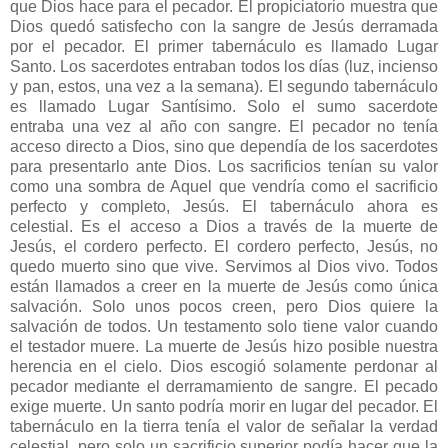
que Dios hace para el pecador. El propiciatorio muestra que
Dios quedó satisfecho con la sangre de Jesús derramada
por el pecador. El primer tabernáculo es llamado Lugar
Santo. Los sacerdotes entraban todos los días (luz, incienso
y pan, estos, una vez a la semana). El segundo tabernáculo
es llamado Lugar Santísimo. Solo el sumo sacerdote
entraba una vez al año con sangre. El pecador no tenía
acceso directo a Dios, sino que dependía de los sacerdotes
para presentarlo ante Dios. Los sacrificios tenían su valor
como una sombra de Aquel que vendría como el sacrificio
perfecto y completo, Jesús. El tabernáculo ahora es
celestial. Es el acceso a Dios a través de la muerte de
Jesús, el cordero perfecto. El cordero perfecto, Jesús, no
quedo muerto sino que vive. Servimos al Dios vivo. Todos
están llamados a creer en la muerte de Jesús como única
salvación. Solo unos pocos creen, pero Dios quiere la
salvación de todos. Un testamento solo tiene valor cuando
el testador muere. La muerte de Jesús hizo posible nuestra
herencia en el cielo. Dios escogió solamente perdonar al
pecador mediante el derramamiento de sangre. El pecado
exige muerte. Un santo podría morir en lugar del pecador. El
tabernáculo en la tierra tenía el valor de señalar la verdad
celestial, pero solo un sacrificio superior podía hacer que la