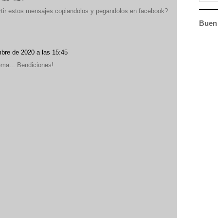
rtir estos mensajes copiandolos y pegandolos en facebook?
Buen 
bre de 2020 a las 15:45
ema... Bendiciones!