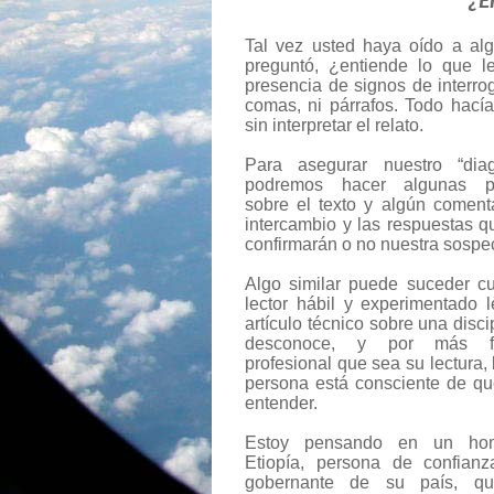
¿E
Tal vez usted haya oído a alg
preguntó, ¿entiende lo que l
presencia de signos de interro
comas, ni párrafos. Todo hací
sin interpretar el relato.
Para asegurar nuestro “diagn
podremos hacer algunas pr
sobre el texto y algún comenta
intercambio y las respuestas q
confirmarán o no nuestra sospe
Algo similar puede suceder c
lector hábil y experimentado 
artículo técnico sobre una disci
desconoce, y por más f
profesional que sea su lectura,
persona está consciente de qu
entender.
Estoy pensando en un ho
Etiopía, persona de confian
gobernante de su país, qu