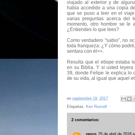
viajado al exterior y de algu
había accedido a una copia de
que se puso a leer en el viaje
varias preguntas acerca del 
momento, otro hombre se le ac
¿Entiendes lo que lees?
Como verdadero “sabio”, no ocu
toda franqueza: ¿Y cómo podré,
sentara con él>>.
Resulta que el etíope estaba l
en su Biblia. Y si usted leyera
39, donde Felipe le explica lo 
de su vida, al igual que aquel et
en
septiembre 19, 2017
Etiquetas:
Ken Russell
2 comentarios:
renzo
25 de abril de 2018 a