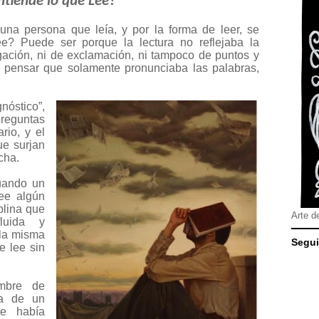
ntiende lo que Lee?
una persona que leía, y por la forma de leer, se
ee? Puede ser porque la lectura no reflejaba la
gación, ni de exclamación, ni tampoco de puntos y
a pensar que solamente pronunciaba las palabras,
óstico”,
eguntas
rio, y el
ue surjan
cha.
uando un
lee algún
plina que
Arte d
luida y
 la misma
Segui
e lee sin
mbre de
za de un
e había