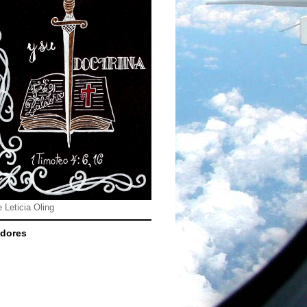
e Leticia Oling
dores