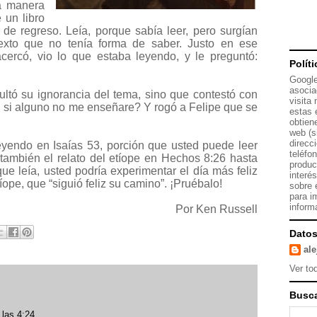
na manera
 un libro
 de regreso. Leía, porque sabía leer, pero surgían
texto que no tenía forma de saber. Justo en ese
ercó, vio lo que estaba leyendo, y le preguntó:
Polít
Google
asocia
ltó su ignorancia del tema, sino que contestó con
visita
 si alguno no me enseñare? Y rogó a Felipe que se
estas 
obtien
web (s
direcc
eyendo en Isaías 53, porción que usted puede leer
teléfo
 también el relato del etíope en Hechos 8:26 hasta
produc
que leía, usted podría experimentar el día más feliz
interé
íope, que “siguió feliz su camino”. ¡Pruébalo!
sobre 
para i
inform
Por Ken Russell
Datos
al
Ver tod
Busca
 las 4:24