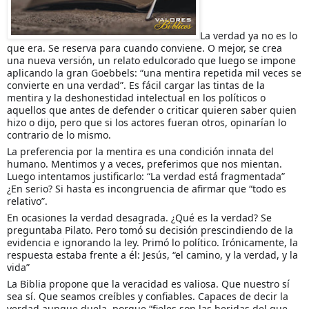
La verdad ya no es lo
que era. Se reserva para cuando conviene. O mejor, se crea
una nueva versión, un relato edulcorado que luego se impone
aplicando la gran Goebbels: “una mentira repetida mil veces se
convierte en una verdad”. Es fácil cargar las tintas de la
mentira y la deshonestidad intelectual en los políticos o
aquellos que antes de defender o criticar quieren saber quien
hizo o dijo, pero que si los actore
s fueran otros, opinarían lo
contrario de lo mismo.
La preferencia por la mentira es una condición innata del
humano. Mentimos y a veces, preferimos que nos mientan.
Luego intentamos justificarlo: “La verdad está fragmentada”
¿En serio? Si hasta es incongruencia de afirmar que “todo es
relativo”.
En ocasiones la verdad desagrada. ¿Qué es la verdad? Se
preguntaba Pilato. Pero tomó su decisión prescindiendo de la
evidencia e ignorando la ley. Primó lo político. Irónicamente, la
respuesta estaba frente a él: Jesús, “el camino, y la verdad, y la
vida”
La Biblia propone que la veracidad es valiosa. Que nuestro sí
sea sí. Que seamos creíbles y confiables. Capaces de decir la
verdad aunque duela, porque “fieles son las heridas del que