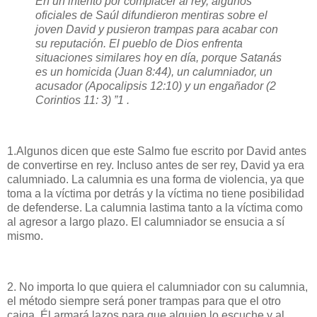
En un intento por complacer al rey, algunos
oficiales de Saúl difundieron mentiras sobre el
joven David y pusieron trampas para acabar con
su reputación. El pueblo de Dios enfrenta
situaciones similares hoy en día, porque Satanás
es un homicida (Juan 8:44), un calumniador, un
acusador (Apocalipsis 12:10) y un engañador (2
Corintios 11: 3) ”1 .
1.Algunos dicen que este Salmo fue escrito por David antes
de convertirse en rey. Incluso antes de ser rey, David ya era
calumniado. La calumnia es una forma de violencia, ya que
toma a la víctima por detrás y la víctima no tiene posibilidad
de defenderse. La calumnia lastima tanto a la víctima como
al agresor a largo plazo. El calumniador se ensucia a sí
mismo.
2. No importa lo que quiera el calumniador con su calumnia,
el método siempre será poner trampas para que el otro
caiga. Él armará lazos para que alguien lo escuche y al