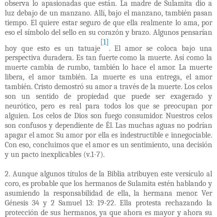
observa lo apasionadas que están. La madre de Sulamita dio a
luz debajo de un manzano. Allí, bajo el manzano, también pasan
tiempo. El quiere estar seguro de que ella realmente lo ama, por
eso el símbolo del sello en su corazón y brazo. Algunos pensarían
[1]
hoy que esto es un tatuaje
. El amor se coloca bajo una
perspectiva duradera. Es tan fuerte como la muerte. Así como la
muerte cambia de rumbo, también lo hace el amor. La muerte
libera, el amor también. La muerte es una entrega, el amor
también. Cristo demostró su amor a través de la muerte. Los celos
son un sentido de propiedad que puede ser exagerado y
neurótico, pero es real para todos los que se preocupan por
alguien. Los celos de Dios son fuego consumidor. Nuestros celos
son confusos y dependiente de Él. Las muchas aguas no podrían
apagar el amor. Su amor por ella es indestructible e innegociable.
Con eso, concluimos que el amor es un sentimiento, una decisión
y un pacto inexplicables (v.1-7).
2. Aunque algunos títulos de la Biblia atribuyen este versículo al
coro, es probable que los hermanos de Sulamita estén hablando y
asumiendo la responsabilidad de ella, la hermana menor. Ver
Génesis 34 y 2 Samuel 13: 19-22. Ella protesta rechazando la
protección de sus hermanos, ya que ahora es mayor y ahora su