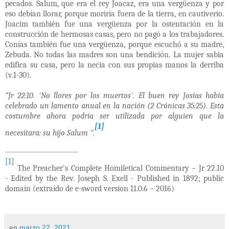
pecados. Salum, que era el rey Joacaz, era una vergüenza y por
eso debían llorar, porque moriría fuera de la tierra, en cautiverio.
Joacim también fue una vergüenza por la ostentación en la
construcción de hermosas casas, pero no pagó a los trabajadores.
Conías también fue una vergüenza, porque escuchó a su madre,
Zebuda. No todas las madres son una bendición. La mujer sabia
edifica su casa, pero la necia con sus propias manos la derriba
(v.1-30).
“Jr 22:10. 'No llores por los muertos'. El buen rey Josías había
celebrado un lamento anual en la nación (2 Crónicas 35:25). Esta
costumbre ahora podría ser utilizada por alguien que la
[1]
necesitara: su hijo Salum ".
[1]
The Preacher's Complete Homiletical Commentary – Jr 22.10
-
Edited by the Rev. Joseph S. Exell - Published in 1892; public
domain
(extraído de e-sword version 11.0.6 – 2016)
en
marzo 22, 2021