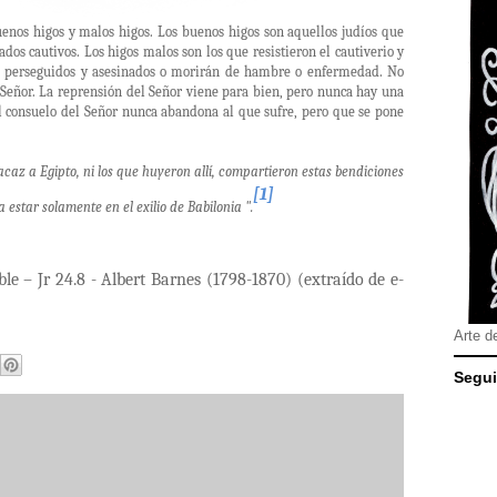
uenos higos y malos higos. Los buenos higos son aquellos judíos que
ados cautivos. Los higos malos son los que resistieron el cautiverio y
n perseguidos y asesinados o morirán de hambre o enfermedad. No
el Señor. La reprensión del Señor viene para bien, pero nunca hay una
 consuelo del Señor nunca abandona al que sufre, pero que se pone
acaz a Egipto, ni los que huyeron allí, compartieron estas bendiciones
[1]
a estar solamente en el exilio de Babilonia ".
le – Jr 24.8 - Albert Barnes (1798-1870) (extraído de e-
Arte d
Segui