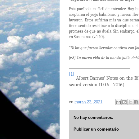
Esta parábola es fácil de entender. Hay b
aceptaron el yugo babilónico y fueron llev
huyeron. Estos sufrirán más ya que será
tiene sentido resistirse a la disciplina d
promesa de que no duela. Sin embargo, el
en Sus manos (v.1-10).
“Ni los que fueron llevados cautivos con Jo
[v.8]. La nueva vida de la nación judía debí
[1]
Albert Barnes' Notes on the Bib
sword version 11.0.6 - 2016)
en
marzo 22, 2021
No hay comentarios:
Publicar un comentario