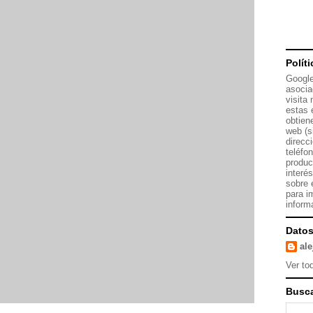
Polít
Google
asocia
visita
estas 
obtien
web (s
direcc
teléfo
produc
interé
sobre 
para i
inform
Datos
al
Ver tod
Busca