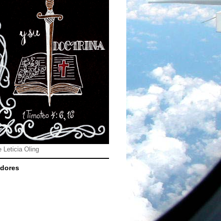
e Leticia Oling
dores