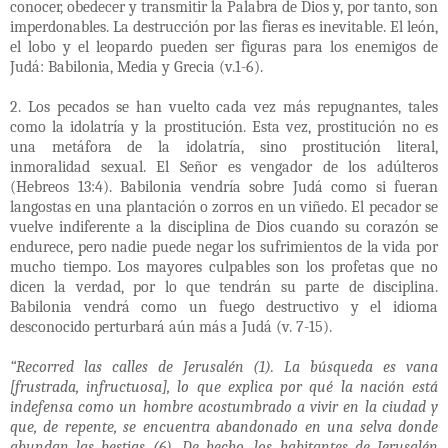
conocer, obedecer y transmitir la Palabra de Dios y, por tanto, son
imperdonables. La destrucción por las fieras es inevitable. El león,
el lobo y el leopardo pueden ser figuras para los enemigos de
Judá: Babilonia, Media y Grecia (v.1-6).
2. Los pecados se han vuelto cada vez más repugnantes, tales
como la idolatría y la prostitución. Esta vez, prostitución no es
una metáfora de la idolatría, sino prostitución literal,
inmoralidad sexual. El Señor es vengador de los adúlteros
(Hebreos 13:4). Babilonia vendría sobre Judá como si fueran
langostas en una plantación o zorros en un viñedo. El pecador se
vuelve indiferente a la disciplina de Dios cuando su corazón se
endurece, pero nadie puede negar los sufrimientos de la vida por
mucho tiempo. Los mayores culpables son los profetas que no
dicen la verdad, por lo que tendrán su parte de disciplina.
Babilonia vendrá como un fuego destructivo y el idioma
desconocido perturbará aún más a Judá (v. 7-15).
“Recorred las calles de Jerusalén (1). La búsqueda es vana
[frustrada, infructuosa], lo que explica por qué la nación está
indefensa como un hombre acostumbrado a vivir en la ciudad y
que, de repente, se encuentra abandonado en una selva donde
abundan las bestias (6). De hecho, los habitantes de Jerusalén