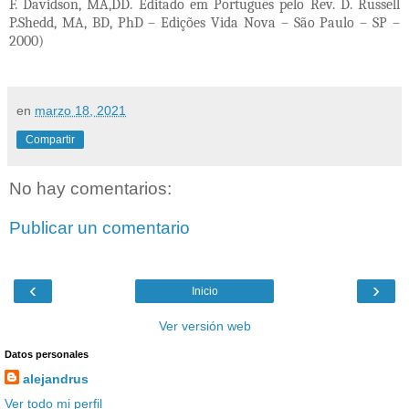
F. Davidson, MA,DD. Editado em Português pelo Rev. D. Russell
P.Shedd, MA, BD, PhD – Edições Vida Nova – São Paulo – SP –
2000)
en
marzo 18, 2021
Compartir
No hay comentarios:
Publicar un comentario
‹
›
Inicio
Ver versión web
Datos personales
alejandrus
Ver todo mi perfil