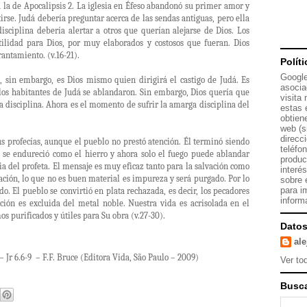
a la de Apocalipsis 2. La iglesia en Éfeso abandonó su primer amor y
rse. Judá debería preguntar acerca de las sendas antiguas, pero ella
disciplina debería alertar a otros que querían alejarse de Dios. Los
tilidad para Dios, por muy elaborados y costosos que fueran. Dios
antamiento. (v.16-21).
Polít
Google
a, sin embargo, es Dios mismo quien dirigirá el castigo de Judá. Es
asocia
 los habitantes de Judá se ablandaron. Sin embargo, Dios quería que
visita
a disciplina. Ahora es el momento de sufrir la amarga disciplina del
estas 
obtien
web (s
direcc
s profecías, aunque el pueblo no prestó atención. Él terminó siendo
teléfo
 se endureció como el hierro y ahora solo el fuego puede ablandar
produc
ia del profeta. El mensaje es muy eficaz tanto para la salvación como
interé
cación, lo que no es buen material es impureza y será purgado. Por lo
sobre 
para i
do. El pueblo se convirtió en plata rechazada, es decir, los pecadores
inform
ación es excluida del metal noble. Nuestra vida es acrisolada en el
s purificados y útiles para Su obra (v.27-30).
Datos
al
 Jr 6.6-9 – F.F. Bruce (Editora Vida, São Paulo – 2009)
Ver tod
Busca