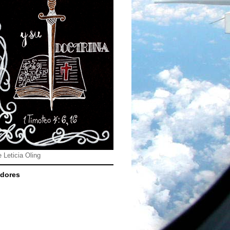
e Leticia Oling
dores