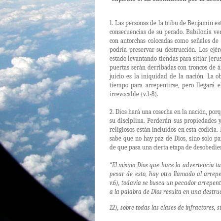
1. Las personas de la tribu de Benjamín est
consecuencias de su pecado. Babilonia ve
con antorchas colocadas como señales de
podría preservar su destrucción. Los ejé
estado levantando tiendas para sitiar Jeru
puertas serán derribadas con troncos de 
juicio es la iniquidad de la nación. La 
tiempo para arrepentirse, pero llegará 
irrevocable (v.1-8).
2. Dios hará una cosecha en la nación, por
su disciplina. Perderán sus propiedades 
religiosos están incluidos en esta codicia
sabe que no hay paz de Dios, sino solo 
de que pasa una cierta etapa de desobedienc
“El mismo Dios que hace la advertencia t
pesar de esto, hay otro llamado al arrepe
v.6), todavía se busca un pecador arrepent
a la palabra de Dios resulta en una destruc
12), sobre todas las clases de infractores, 