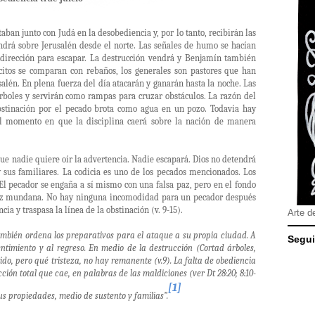
aban junto con Judá en la desobediencia y, por lo tanto, recibirán las
ndrá sobre Jerusalén desde el norte. Las señales de humo se hacían
 dirección para escapar. La destrucción vendrá y Benjamín también
rcitos se comparan con rebaños, los generales son pastores que han
salén. En plena fuerza del día atacarán y ganarán hasta la noche. Las
árboles y servirán como rampas para cruzar obstáculos. La razón del
obstinación por el pecado brota como agua en un pozo. Todavía hay
el momento en que la disciplina caerá sobre la nación de manera
que nadie quiere oír la advertencia. Nadie escapará. Dios no detendrá
y sus familiares. La codicia es uno de los pecados mencionados. Los
. El pecador se engaña a sí mismo con una falsa paz, pero en el fondo
paz mundana. No hay ninguna incomodidad para un pecador después
ia y traspasa la línea de la obstinación (v. 9-15).
Arte d
ambién ordena los preparativos para el ataque a su propia ciudad. A
Segui
ntimiento y al regreso. En medio de la destrucción (Cortad árboles,
ido, pero qué tristeza, no hay remanente (v.9). La falta de obediencia
ción total que cae, en palabras de las maldiciones (ver Dt 28:20; 8:10-
[1]
sus propiedades, medio de sustento y familias”.