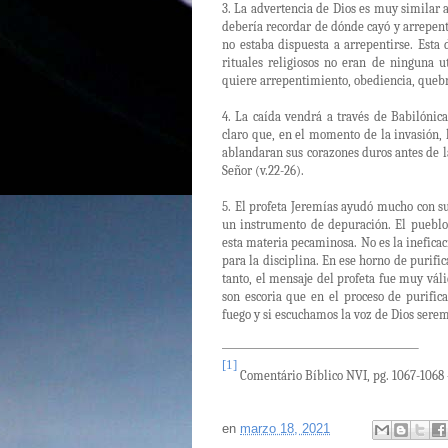
3. La advertencia de Dios es muy similar 
debería recordar de dónde cayó y arrepenti
no estaba dispuesta a arrepentirse. Esta 
rituales religiosos no eran de ninguna u
quiere arrepentimiento, obediencia, quebr
4. La caída vendrá a través de Babilónic
claro que, en el momento de la invasión,
ablandaran sus corazones duros antes de l
Señor (v.22-26).
5. El profeta Jeremías ayudó mucho con su
un instrumento de depuración. El pueblo
esta materia pecaminosa. No es la ineficac
para la disciplina. En ese horno de purifi
tanto, el mensaje del profeta fue muy váli
son escoria que en el proceso de purific
fuego y si escuchamos la voz de Dios seremo
[1]
Comentário Bíblico NVI, pg. 1067-1068 –
en
marzo 18, 2021