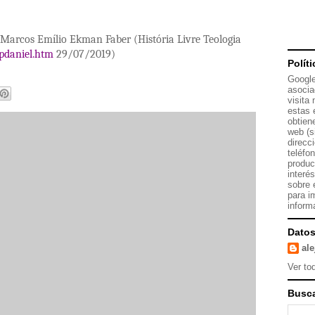
- Marcos Emílio Ekman Faber (História Livre Teologia
/pdaniel.htm
29/07/2019)
Polít
Google
asocia
visita
estas 
obtien
web (s
direcc
teléfo
produc
interé
sobre 
para i
inform
Datos
al
Ver tod
Busca