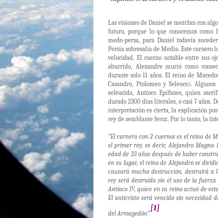
Las visiones de Daniel se mezclan con algo
futuro, porque lo que conocemos como h
medo-persa, para Daniel todavía suceder
Persia sobresalía de Media. Este carnero l
velocidad. El cuerno notable entre sus o
aburrido, Alexandre murió como consec
durante solo 11 años. El reino de Macedon
Casandro, Ptolomeo y Seleuco). Algunos 
seléucida, Antíoco Epífanes, quien sacr
durado 2300 días literales, o casi 7 años.
interpretación es cierta, la explicación pos
rey de semblante feroz. Por lo tanto, la in
“El carnero con 2 cuernos es el reino de Me
el primer rey, es decir, Alejandro Magno
edad de 33 años después de haber constru
en su lugar, el reino de Alejandro se divid
causará mucha destrucción, destruirá a l
rey será destruido sin el uso de la fuer
Antíoco IV, quien en su reino actuó de est
El anticristo será vencido sin necesidad 
[1]
del Armagedón”.