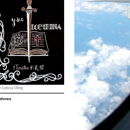
e Leticia Oling
dores