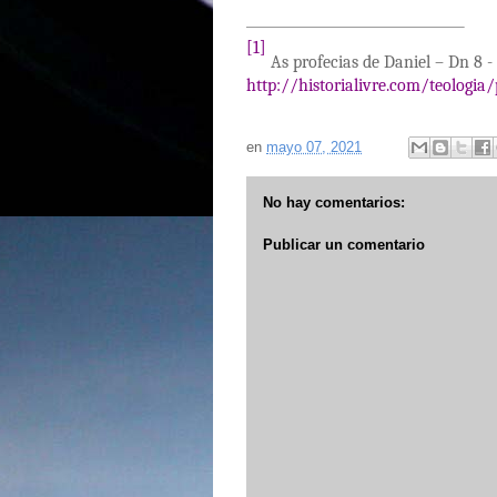
[1]
As profecias de Daniel – Dn 8 
http://historialivre.com/teologia
en
mayo 07, 2021
No hay comentarios:
Publicar un comentario