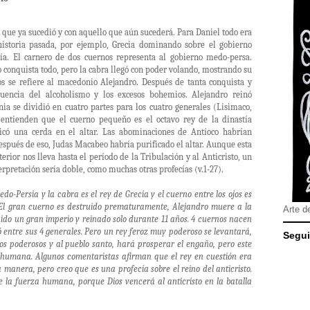
 que ya sucedió y con aquello que aún sucederá. Para Daniel todo era
istoria pasada, por ejemplo, Grecia dominando sobre el gobierno
ía. El carnero de dos cuernos representa al gobierno medo-persa.
o conquista todo, pero la cabra llegó con poder volando, mostrando su
jos se refiere al macedonio Alejandro. Después de tanta conquista y
uencia del alcoholismo y los excesos bohemios. Alejandro reinó
ia se dividió en cuatro partes para los cuatro generales (Lisimaco,
entienden que el cuerno pequeño es el octavo rey de la dinastía
ificó una cerda en el altar. Las abominaciones de Antíoco habrían
 Después de eso, Judas Macabeo habría purificado el altar. Aunque esta
terior nos lleva hasta el período de la Tribulación y al Anticristo, un
terpretación sería doble, como muchas otras profecías (v.1-27).
do-Persia y la cabra es el rey de Grecia y el cuerno entre los ojos es
. El gran cuerno es destruido prematuramente, Alejandro muere a la
Arte d
ido un gran imperio y reinado solo durante 11 años. 4 cuernos nacen
ió entre sus 4 generales. Pero un rey feroz muy poderoso se levantará,
Segui
os poderosos y al pueblo santo, hará prosperar el engaño, pero este
za humana. Algunos comentaristas afirman que el rey en cuestión era
a manera, pero creo que es una profecía sobre el reino del anticristo.
de la fuerza humana, porque Dios vencerá al anticristo en la batalla