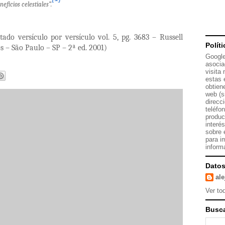
eficios celestiales”.
ado versículo por versículo vol. 5, pg. 3683 – Russell
Polít
– São Paulo – SP – 2ª ed. 2001)
Google
asocia
visita
estas 
obtien
web (s
direcc
teléfo
produc
interé
sobre 
para i
inform
Datos
al
Ver tod
Busca