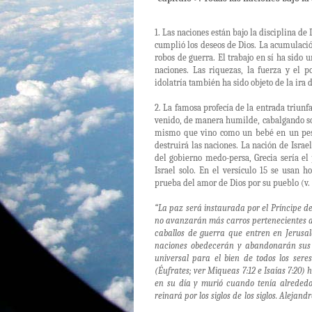
1. Las naciones están bajo la disciplina d
cumplió los deseos de Dios. La acumulaci
robos de guerra. El trabajo en sí ha sido 
naciones. Las riquezas, la fuerza y ​​el
idolatría también ha sido objeto de la ira d
2. La famosa profecía de la entrada triunfa
venido, de manera humilde, cabalgando so
mismo que vino como un bebé en un pes
destruirá las naciones. La nación de Israel
del gobierno medo-persa, Grecia sería el
Israel solo. En el versículo 15 se usan 
prueba del amor de Dios por su pueblo (v. 
“La paz será instaurada por el Príncipe de 
no avanzarán más carros pertenecientes a
caballos de guerra que entren en Jerusal
naciones obedecerán y abandonarán sus
universal para el bien de todos los ser
(Éufrates; ver Miqueas 7:12 e Isaías 7:20) 
en su día y murió cuando tenía alrededor
reinará por los siglos de los siglos. Aleja