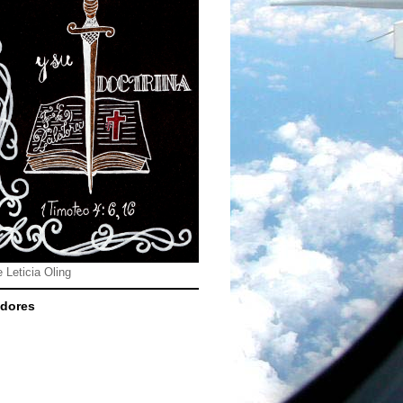
e Leticia Oling
dores