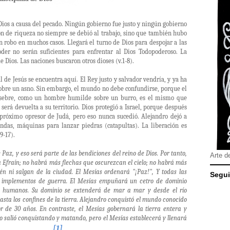
e Dios a causa del pecado. Ningún gobierno fue justo y ningún gobierno
ón de riqueza no siempre se debió al trabajo, sino que también hubo
un robo en muchos casos. Llegará el turno de Dios para despojar a las
 poder no serán suficientes para enfrentar al Dios Todopoderoso. La
e Dios. Las naciones buscaron otros dioses (v.1-8).
l de Jesús se encuentra aquí. El Rey justo y salvador vendría, y ya ha
bre un asno. Sin embargo, el mundo no debe confundirse, porque el
ebre, como un hombre humilde sobre un burro, es el mismo que
 será devuelta a su territorio. Dios protegió a Israel, porque después
 próximo opresor de Judá, pero eso nunca sucedió. Alejandro dejó a
hondas, máquinas para lanzar piedras (catapultas). La liberación es
9-17).
Paz, y eso será parte de las bendiciones del reino de Dios. Por tanto,
Arte d
 Efraín; no habrá más flechas que oscurezcan el cielo; no habrá más
én ni salgan de la ciudad. El Mesías ordenará "¡Paz!", Y todas las
Segui
 implementos de guerra. El Mesías empuñará un cetro de dominio
es humanos. Su dominio se extenderá de mar a mar y desde el río
hasta los confines de la tierra. Alejandro conquistó el mundo conocido
 de 30 años. En contraste, el Mesías gobernará la tierra entera y
ndro salió conquistando y matando, pero el Mesías establecerá y llenará
[1]