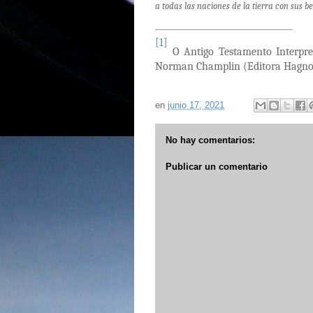
a todas las naciones de la tierra con sus ben
[1]
O Antigo Testamento Interpret
Norman Champlin (Editora Hagnos 
en
junio 17, 2021
No hay comentarios:
Publicar un comentario