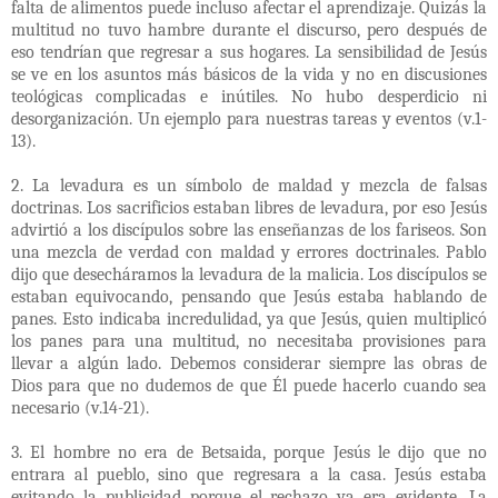
falta de alimentos puede incluso afectar el aprendizaje. Quizás la
multitud no tuvo hambre durante el discurso, pero después de
eso tendrían que regresar a sus hogares. La sensibilidad de Jesús
se ve en los asuntos más básicos de la vida y no en discusiones
teológicas complicadas e inútiles. No hubo desperdicio ni
desorganización. Un ejemplo para nuestras tareas y eventos (v.1-
13).
2. La levadura es un símbolo de maldad y mezcla de falsas
doctrinas. Los sacrificios estaban libres de levadura, por eso Jesús
advirtió a los discípulos sobre las enseñanzas de los fariseos. Son
una mezcla de verdad con maldad y errores doctrinales. Pablo
dijo que desecháramos la levadura de la malicia. Los discípulos se
estaban equivocando, pensando que Jesús estaba hablando de
panes. Esto indicaba incredulidad, ya que Jesús, quien multiplicó
los panes para una multitud, no necesitaba provisiones para
llevar a algún lado. Debemos considerar siempre las obras de
Dios para que no dudemos de que Él puede hacerlo cuando sea
necesario (v.14-21).
3. El hombre no era de Betsaida, porque Jesús le dijo que no
entrara al pueblo, sino que regresara a la casa. Jesús estaba
evitando la publicidad porque el rechazo ya era evidente. La