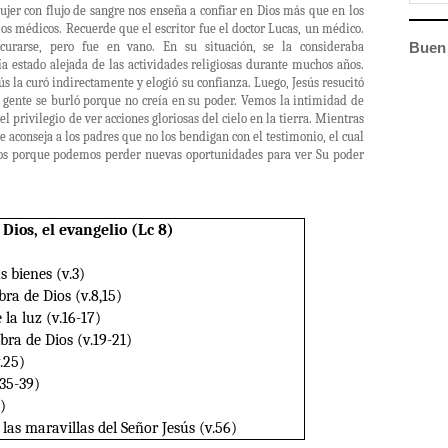
jer con flujo de sangre nos enseña a confiar en Dios más que en los
os médicos. Recuerde que el escritor fue el doctor Lucas, un médico.
Buen 
 curarse, pero fue en vano. En su situación, se la consideraba
 estado alejada de las actividades religiosas durante muchos años.
s la curó indirectamente y elogió su confianza. Luego, Jesús resucitó
 La gente se burló porque no creía en su poder. Vemos la intimidad de
l privilegio de ver acciones gloriosas del cielo en la tierra. Mientras
se aconseja a los padres que no los bendigan con el testimonio, el cual
Dios porque podemos perder nuevas oportunidades para ver Su poder
Dios, el evangelio (Lc 8)
s bienes (v.3)
bra de Dios (v.8,15)
 la luz (v.16-17)
bra de Dios (v.19-21)
v.25)
.35-39)
)
las maravillas del Señor Jesús (v.56)