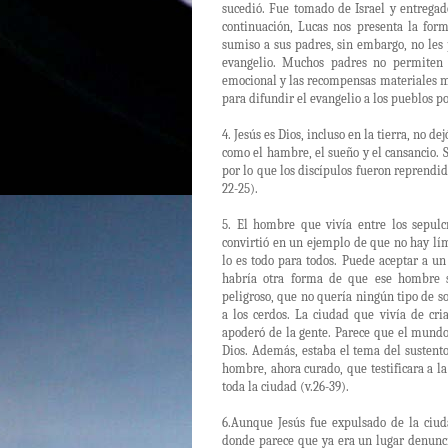
sucedió. Fue tomado de Israel y entregado
continuación, Lucas nos presenta la for
sumiso a sus padres, sin embargo, no les
evangelio. Muchos padres no permiten 
emocional y las recompensas materiales m
para difundir el evangelio a los pueblos po
4. Jesús es Dios, incluso en la tierra, no d
como el hambre, el sueño y el cansancio. 
por lo que los discípulos fueron reprendid
22-25).
5. El hombre que vivía entre los sepulc
convirtió en un ejemplo de que no hay lím
lo es todo para todos. Puede aceptar a u
habría otra forma de que ese hombre s
peligroso, que no quería ningún tipo de so
a los cerdos. La ciudad que vivía de cri
apoderó de la gente. Parece que el mundo
Dios. Además, estaba el tema del sustento,
hombre, ahora curado, que testificara a la
toda la ciudad (v.26-39).
6.Aunque Jesús fue expulsado de la ciu
donde parece que ya era un lugar denuncia