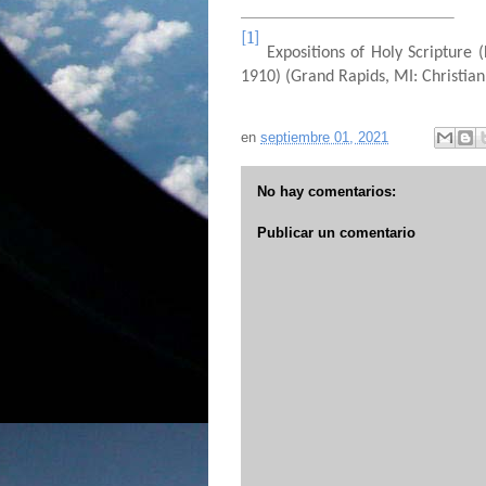
[1]
Expositions of Holy Scripture 
1910) (Grand Rapids, MI: Christian 
en
septiembre 01, 2021
No hay comentarios:
Publicar un comentario