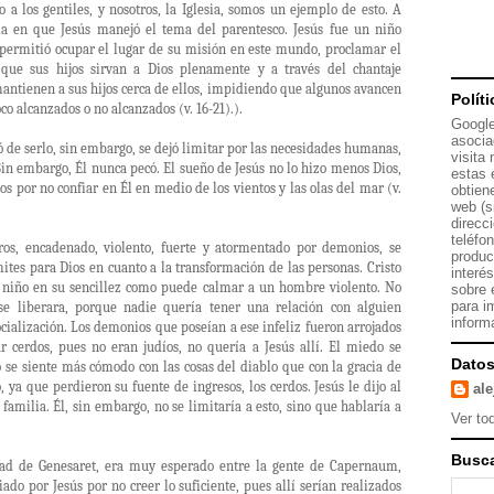
 a los gentiles, y nosotros, la Iglesia, somos un ejemplo de esto. A
ma en que Jesús manejó el tema del parentesco. Jesús fue un niño
 permitió ocupar el lugar de su misión en este mundo, proclamar el
que sus hijos sirvan a Dios plenamente y a través del chantaje
antienen a sus hijos cerca de ellos, impidiendo que algunos avancen
Polít
co alcanzados o no alcanzados (v. 16-21).).
Google
asocia
ejó de serlo, sin embargo, se dejó limitar por las necesidades humanas,
visita
Sin embargo, Él nunca pecó. El sueño de Jesús no lo hizo menos Dios,
estas 
os por no confiar en Él en medio de los vientos y las olas del mar (v.
obtien
web (s
direcc
teléfo
ros, encadenado, violento, fuerte y atormentado por demonios, se
produc
ites para Dios en cuanto a la transformación de las personas. Cristo
interé
n niño en su sencillez como puede calmar a un hombre violento. No
sobre 
para i
e liberara, porque nadie quería tener una relación con alguien
inform
cialización. Los demonios que poseían a ese infeliz fueron arrojados
ar cerdos, pues no eran judíos, no quería a Jesús allí. El miedo se
Datos
 se siente más cómodo con las cosas del diablo que con la gracia de
 ya que perdieron su fuente de ingresos, los cerdos. Jesús le dijo al
al
 familia. Él, sin embargo, no se limitaría a esto, sino que hablaría a
Ver tod
Busca
dad de Genesaret, era muy esperado entre la gente de Capernaum,
do por Jesús por no creer lo suficiente, pues allí serían realizados