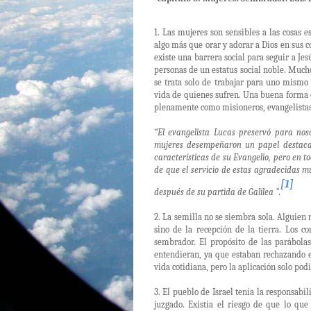
1. Las mujeres son sensibles a las cosas e
algo más que orar y adorar a Dios en sus c
existe una barrera social para seguir a J
personas de un estatus social noble. Muc
se trata solo de trabajar para uno mismo
vida de quienes sufren. Una buena forma e
plenamente como misioneros, evangelistas 
“El evangelista Lucas preservó para noso
mujeres desempeñaron un papel destacado.
características de su Evangelio, pero en t
de que el servicio de estas agradecidas m
[1]
después de su partida de Galilea ".
2. La semilla no se siembra sola. Alguien
sino de la recepción de la tierra. Los 
sembrador. El propósito de las parábola
entendieran, ya que estaban rechazando el 
vida cotidiana, pero la aplicación solo podí
3. El pueblo de Israel tenía la responsabi
juzgado. Existía el riesgo de que lo que