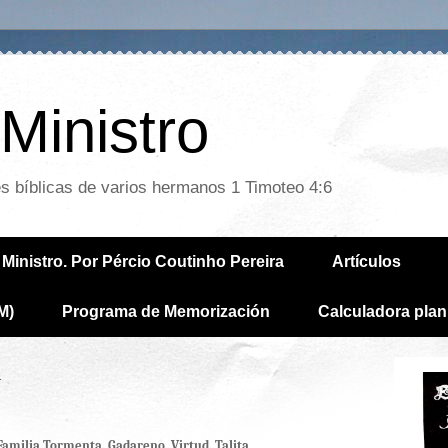
Ministro
es bíblicas de varios hermanos 1 Timoteo 4:6
Ministro. Por Pércio Coutinho Pereira
Artículos
M)
Programa de Memorización
Calculadora plan
1
Familia Tormenta. Gadareno. Virtud. Talita