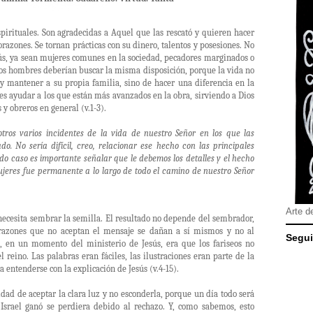
spirituales. Son agradecidas a Aquel que las rescató y quieren hacer
orazones. Se tornan prácticas con su dinero, talentos y posesiones. No
esús, ya sean mujeres comunes en la sociedad, pecadores marginados o
hos hombres deberían buscar la misma disposición, porque la vida no
 y mantener a su propia familia, sino de hacer una diferencia en la
s ayudar a los que están más avanzados en la obra, sirviendo a Dios
y obreros en general (v.1-3).
tros varios incidentes de la vida de nuestro Señor en los que las
 No sería difícil, creo, relacionar ese hecho con las principales
odo caso es importante señalar que le debemos los detalles y el hecho
ujeres fue permanente a lo largo de todo el camino de nuestro Señor
Arte d
 necesita sembrar la semilla. El resultado no depende del sembrador,
corazones que no aceptan el mensaje se dañan a sí mismos y no al
Segui
s, en un momento del ministerio de Jesús, era que los fariseos no
reino. Las palabras eran fáciles, las ilustraciones eran parte de la
a entenderse con la explicación de Jesús (v.4-15).
lidad de aceptar la clara luz y no esconderla, porque un día todo será
 Israel ganó se perdiera debido al rechazo. Y, como sabemos, esto