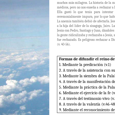
muchos más milagros. La historia de la mu
médicos, pero no nos enseña a rechazar a l
Ella gastó lo que tenía para intentar
ceremonialmente impura, por lo que había
La anemia también debió de afectarla. Jesú
a la hija del líder de la sinagoga, Jairo.
Jesús con Pedro, Santiago y Juan, dándoles e
la gente ridiculizaba y rechazaba a Jesús, 
fue rechazado. Es peligroso rechazar a 
(v. 40-56).
Formas de difundir el reino de 
1. Mediante la predicación (v.1)
2. A través de la asistencia con su
3. Mediante la siembra de la Pala
4. A través de la manifestación de
5. Mediante la práctica de la Pala
6. Mediante el ejercicio de la fe (
7. A través del testimonio vivo (v
8. A través de la valentía (v.46-48
9. Mediante el reconocimiento de 