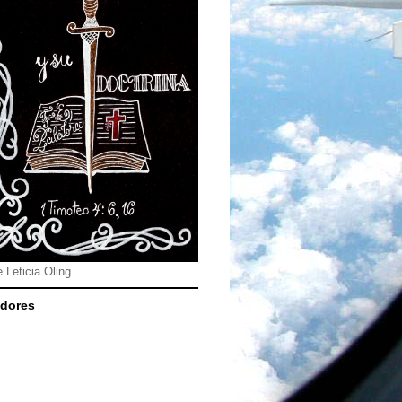
e Leticia Oling
dores