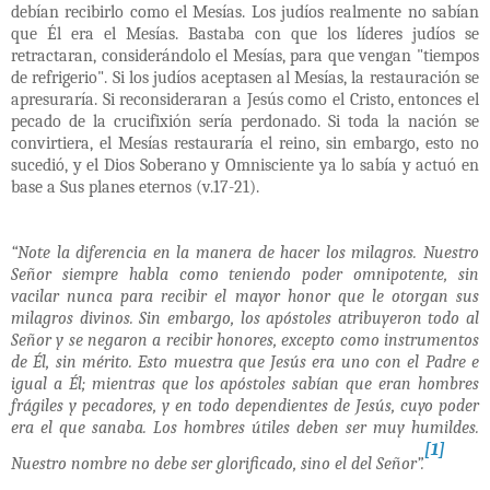
debían recibirlo como el Mesías. Los judíos realmente no sabían
que Él era el Mesías. Bastaba con que los líderes judíos se
retractaran, considerándolo el Mesías, para que vengan "tiempos
de refrigerio". Si los judíos aceptasen al Mesías, la restauración se
apresuraría. Si reconsideraran a Jesús como el Cristo, entonces el
pecado de la crucifixión sería perdonado. Si toda la nación se
convirtiera, el Mesías restauraría el reino, sin embargo, esto no
sucedió, y el Dios Soberano y Omnisciente ya lo sabía y actuó en
base a Sus planes eternos (v.17-21).
“Note la diferencia en la manera de hacer los milagros. Nuestro
Señor siempre habla como teniendo poder omnipotente, sin
vacilar nunca para recibir el mayor honor que le otorgan sus
milagros divinos. Sin embargo, los apóstoles atribuyeron todo al
Señor y se negaron a recibir honores, excepto como instrumentos
de Él, sin mérito. Esto muestra que Jesús era uno con el Padre e
igual a Él; mientras que los apóstoles sabían que eran hombres
frágiles y pecadores, y en todo dependientes de Jesús, cuyo poder
era el que sanaba. Los hombres útiles deben ser muy humildes.
[1]
Nuestro nombre no debe ser glorificado, sino el del Señor”.