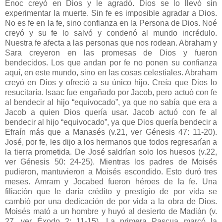
Enoc creyó en Dios y le agradó. Dios se lo llevó sin
experimentar la muerte. Sin fe es imposible agradar a Dios.
No es fe en la fe, sino confianza en la Persona de Dios. Noé
creyó y su fe lo salvó y condenó al mundo incrédulo.
Nuestra fe afecta a las personas que nos rodean. Abraham y
Sara creyeron en las promesas de Dios y fueron
bendecidos. Los que andan por fe no ponen su confianza
aquí, en este mundo, sino en las cosas celestiales. Abraham
creyó en Dios y ofreció a su único hijo. Creía que Dios lo
resucitaría. Isaac fue engañado por Jacob, pero actuó con fe
al bendecir al hijo “equivocado”, ya que no sabía que era a
Jacob a quien Dios quería usar. Jacob actuó con fe al
bendecir al hijo “equivocado”, ya que Dios quería bendecir a
Efraín más que a Manasés (v.21, ver Génesis 47: 11-20).
José, por fe, les dijo a los hermanos que todos regresarían a
la tierra prometida. De José saldrían solo los huesos (v.22,
ver Génesis 50: 24-25). Mientras los padres de Moisés
pudieron, mantuvieron a Moisés escondido. Esto duró tres
meses. Amram y Jocabed fueron héroes de la fe. Una
filiación que le daría crédito y prestigio de por vida se
cambió por una dedicación de por vida a la obra de Dios.
Moisés mató a un hombre y huyó al desierto de Madián (v.
27, ver Éxodo 2: 11-15). La primera Pascua marcó la